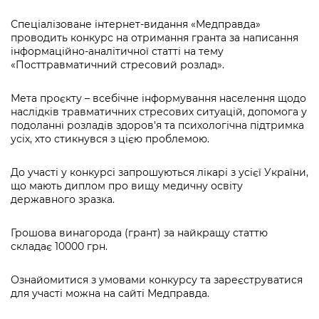
інформації
Рішення та розпорядження
Освіта та навчальні заклади
Громадська експертиза
Медіагалерея
Спеціалізоване інтернет-видання «Медправда»
Інформація з обмеженим доступом
Портал Послуг
проводить конкурс на отримання гранта за написання
Проєкти розпоряджень, що
Дороги, транспорт та парковки
Громадський бюджет
Підписатися на новини та анонси від
інформаційно-аналітичної статті на тему
перебувають на погодженні КМВА
Подати запит онлайн
КМДА / Subscribe to announcements
«Посттравматичний стресовий розлад».
Навколишнє середовище міста
Консультації з громадськістю
from the KCSA
Рішення Київради
Проекти нормативно-правових та
Мета проєкту – всебічне інформування населення щодо
Містобудування та земельні ділянки
Громадська рада
інших актів
Порядок акредитації медіа /
наслідків травматичних стресових ситуацій, допомога у
Контактна інформація
Accreditation process
подоланні розладів здоров'я та психологічна підтримка
Культура, спорт, дозвілля
Петиції
Нормативна база
усіх, хто стикнувся з цією проблемою.
Графік роботи та прийому громадян
Подати журналістський запит /
Бізнес та ліцензування
Відкритий бюджет
Питання і відповіді про публічну
Submitting a media request
До участі у конкурсі запрошуються лікарі з усієї України,
Вакансії
інформацію
що мають диплом про вищу медичну освіту
Фінанси та бюджет
Контактний центр
державного зразка.
Зйомки в лікарнях в умовах воєнного
Статистика
Порядок оскарження рішень, дій чи
стану / Rules for media coverage of
Безпека та правопорядок
Допомога учасникам АТО
бездіяльності розпорядників інформації
hospitals at work under martial law
Грошова винагорода (грант) за найкращу статтю
Звернення громадян
складає 10000 грн.
Ритуальні послуги
Рада з питань внутрішньо переміщених
Звіти про опрацювання запитів на
Контакти для медіа / Contacts for mass
Регуляторна діяльність
осіб при Київській міській військовій
публічну інформацію
media
Ознайомитися з умовами конкурсу та зареєструватися
Іноземцям / For foreigners
адміністрації
для участі можна на сайті Медправда.
Промисловість і наука Києва
Інформація для споживачів
Пам'ятки культурної спадщини
«Ініціатива «Партнерство «Відкритий