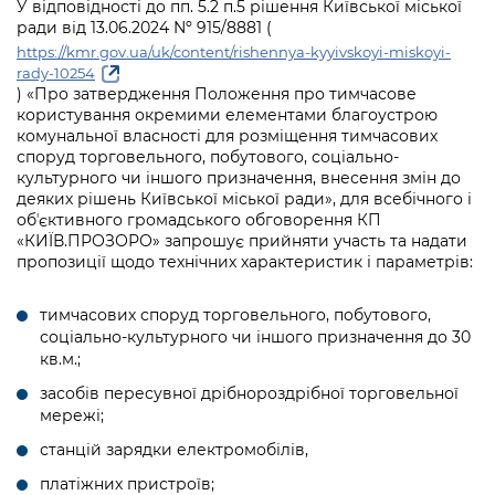
інформації
У відповідності до пп. 5.2 п.5 рішення Київської міської
Рішення та розпорядження
Освіта та навчальні заклади
Громадська експертиза
Медіагалерея
ради від 13.06.2024 Nº 915/8881 (
Інформація з обмеженим доступом
Портал Послуг
https://kmr.gov.ua/uk/content/rishennya-kyyivskoyi-miskoyi-
Проєкти розпоряджень, що
Дороги, транспорт та парковки
Громадський бюджет
Підписатися на новини та анонси від
rady-10254
перебувають на погодженні КМВА
) «Про затвердження Положення про тимчасове
Подати запит онлайн
КМДА / Subscribe to announcements
Навколишнє середовище міста
Консультації з громадськістю
користування окремими елементами благоустрою
from the KCSA
Рішення Київради
комунальної власності для розміщення тимчасових
Проекти нормативно-правових та
Містобудування та земельні ділянки
споруд торговельного, побутового, соціально-
Громадська рада
інших актів
Порядок акредитації медіа /
Контактна інформація
культурного чи іншого призначення, внесення змін до
Accreditation process
деяких рішень Київської міської ради», для всебічного і
Культура, спорт, дозвілля
Петиції
Нормативна база
обʼєктивного громадського обговорення КП
Графік роботи та прийому громадян
Подати журналістський запит /
«КИЇВ.ПРОЗОРО» запрошує прийняти участь та надати
Бізнес та ліцензування
Відкритий бюджет
Питання і відповіді про публічну
пропозиції щодо технічних характеристик і параметрів:
Submitting a media request
Вакансії
інформацію
Фінанси та бюджет
Контактний центр
Зйомки в лікарнях в умовах воєнного
тимчасових споруд торговельного, побутового,
Статистика
Порядок оскарження рішень, дій чи
стану / Rules for media coverage of
соціально-культурного чи іншого призначення до 30
Безпека та правопорядок
Допомога учасникам АТО
бездіяльності розпорядників інформації
hospitals at work under martial law
кв.м.;
Звернення громадян
Ритуальні послуги
Рада з питань внутрішньо переміщених
засобів пересувної дрібнороздрібної торговельної
Звіти про опрацювання запитів на
Контакти для медіа / Contacts for mass
Регуляторна діяльність
мережі;
осіб при Київській міській військовій
публічну інформацію
media
Іноземцям / For foreigners
адміністрації
станцій зарядки електромобілів,
Промисловість і наука Києва
Інформація для споживачів
Пам'ятки культурної спадщини
платіжних пристроїв;
«Ініціатива «Партнерство «Відкритий