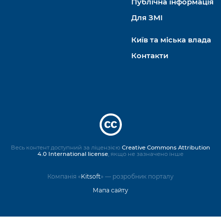
Публічна інформація
Для ЗМІ
Київ та міська влада
Контакти
Весь контент доступний за ліцензією
Creative Commons Attribution
4.0 International license
, якщо не зазначено інше
Компанія «
Kitsoft
» — розробник порталу
Мапа сайту