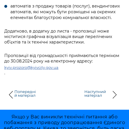
Підприємства, установи, організації
Уряд» – місцевий рівень»
Про відкриті дані
автоматів з продажу товарів (послуг), вендингових
Портал Захисників та Захисниць
автоматів, які можуть бути розміщені на окремих
Kyiv International Relations
Важливе під час воєнного стану
Портал даних Києва
елементах благоустрою комунальної власності.
Безбар'єрність
Річні звіти
Публічні дашборди
Додатково, в додатку до листа - пропозиції може
Портал послуг
міститися графічна візуалізація вище перелічених
Гендерна політика
об’єктів та їх технічні характеристики.
Міський застосунок Київ Цифровий
Безбар'єрність
Пропозиції від громадськості приймаються терміном
Важливе під час воєнного стану
до 30.08.2024 року на електронну адресу:
Київська міська військова адміністрація
kyiv.prozoro@kyivcity.gov.ua
.
Попередні
Наступний
й матеріал
матеріал
Якщо у Вас виникли технічні питання або
побажання з приводу доопрацювання Єдиного
веб-порталу м. Києва, то зверніться, будь ласка,