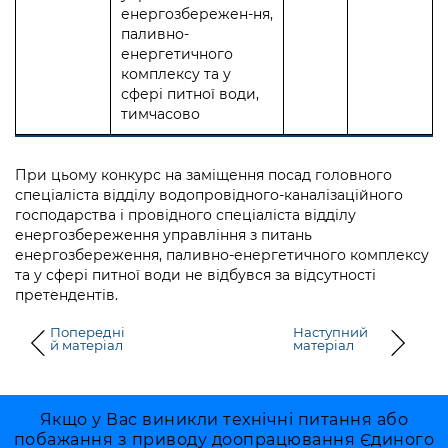
енергозбережен-ня,
паливно-
енергетичного
комплексу та у
сфері питної води,
тимчасово
При цьому конкурс на заміщення посад головного
спеціаліста відділу водопровідного-каналізаційного
господарства і провідного спеціаліста відділу
енергозбереження управління з питань
енергозбереження, паливно-енергетичного комплексу
та у сфері питної води не відбувся за відсутності
претендентів.
Попередні
Наступний
й матеріал
матеріал
Якщо у Вас виникли технічні питання або
побажання з приводу доопрацювання Єдиного