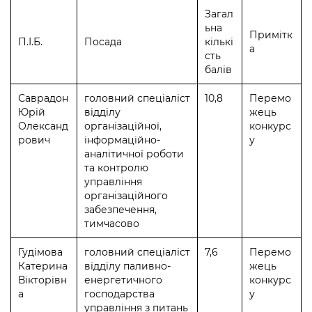
Підприємства, установи, організації
Уряд» – місцевий рівень»
Про відкриті дані
Загал
Портал Захисників та Захисниць
ьна
Kyiv International Relations
Примітк
Важливе під час воєнного стану
П.І.Б.
Посада
кількі
Портал даних Києва
а
Безбар'єрність
сть
Річні звіти
балів
Публічні дашборди
Портал послуг
Гендерна політика
Саврадон
головний спеціаліст
10,8
Перемо
Міський застосунок Київ Цифровий
Юрій
відділу
жець
Безбар'єрність
Олександ
організаційної,
конкурс
Важливе під час воєнного стану
рович
інформаційно-
у
Київська міська військова адміністрація
аналітичної роботи
та контролю
управління
організаційного
забезпечення,
тимчасово
Гудімова
головний спеціаліст
7,6
Перемо
Катерина
відділу паливно-
жець
Вікторівн
енергетичного
конкурс
а
господарства
у
управління з питань