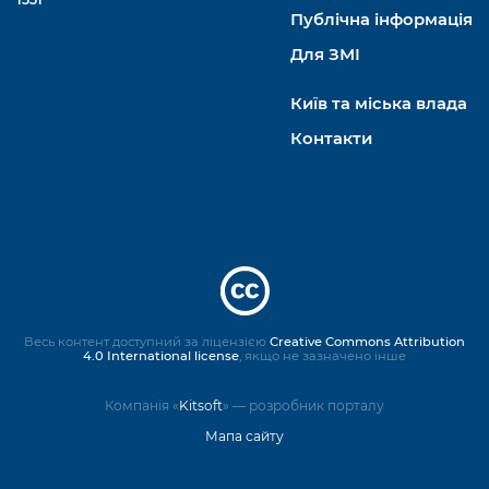
Публічна інформація
Для ЗМІ
Київ та міська влада
Контакти
Весь контент доступний за ліцензією
Creative Commons Attribution
4.0 International license
, якщо не зазначено інше
Компанія «
Kitsoft
» — розробник порталу
Мапа сайту