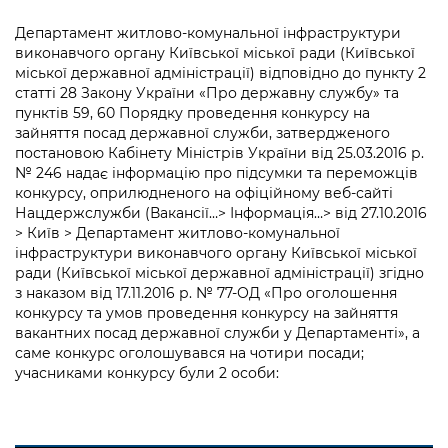
інформації
Рішення та розпорядження
Освіта та навчальні заклади
Громадська експертиза
Медіагалерея
Департамент житлово-комунальної інфраструктури
Інформація з обмеженим доступом
Портал Послуг
виконавчого органу Київської міської ради (Київської
Проєкти розпоряджень, що
Дороги, транспорт та парковки
Громадський бюджет
Підписатися на новини та анонси від
міської державної адміністрації) відповідно до пункту 2
перебувають на погодженні КМВА
Подати запит онлайн
КМДА / Subscribe to announcements
статті 28 Закону України «Про державну службу» та
Навколишнє середовище міста
Консультації з громадськістю
from the KCSA
пунктів 59, 60 Порядку проведення конкурсу на
Рішення Київради
Проекти нормативно-правових та
зайняття посад державної служби, затвердженого
Містобудування та земельні ділянки
Громадська рада
інших актів
Порядок акредитації медіа /
постановою Кабінету Міністрів України від 25.03.2016 р.
Контактна інформація
№ 246 надає інформацію про підсумки та переможців
Accreditation process
Культура, спорт, дозвілля
Петиції
Нормативна база
конкурсу, оприлюдненого на офіційному веб-сайті
Графік роботи та прийому громадян
Нацдержслужби (Вакансії…> Інформація…> від 27.10.2016
Подати журналістський запит /
Бізнес та ліцензування
Відкритий бюджет
Питання і відповіді про публічну
> Київ > Департамент житлово-комунальної
Submitting a media request
Вакансії
інфраструктури виконавчого органу Київської міської
інформацію
Фінанси та бюджет
Контактний центр
ради (Київської міської державної адміністрації) згідно
Зйомки в лікарнях в умовах воєнного
Статистика
з наказом від 17.11.2016 р. № 77-ОД «Про оголошення
Порядок оскарження рішень, дій чи
стану / Rules for media coverage of
Безпека та правопорядок
Допомога учасникам АТО
конкурсу та умов проведення конкурсу на зайняття
бездіяльності розпорядників інформації
hospitals at work under martial law
Звернення громадян
вакантних посад державної служби у Департаменті», а
Ритуальні послуги
саме конкурс оголошувався на чотири посади;
Рада з питань внутрішньо переміщених
Звіти про опрацювання запитів на
Контакти для медіа / Contacts for mass
Регуляторна діяльність
учасниками конкурсу були 2 особи:
осіб при Київській міській військовій
публічну інформацію
media
Іноземцям / For foreigners
адміністрації
Промисловість і наука Києва
Інформація для споживачів
Пам'ятки культурної спадщини
«Ініціатива «Партнерство «Відкритий