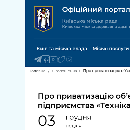
Офіційний портал
Київська міська рада
Київська міська державна адмін
Київ та міська влада
Міські послуги
Про приватизацію об’єк
Головна
Оголошення
Київський міський голова
Будинок 
послуги
Про приватизацію об
Київська міська рада
підприємства «Техніка
Пільги, су
Про Київ
соціальн
03
грудня
Керівництво КМДА
Паспорт, 
неділя