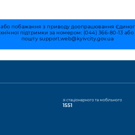
 або побажання з приводу доопрацювання Єдиного 
ехнічної підтримки за номером: (044) 366-80-13 аб
пошту
support.web@kyivcity.gov.ua
а
зі стаціонарного та мобільного
1551