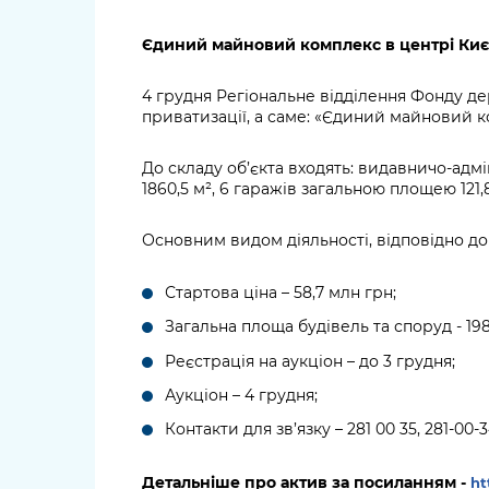
довідки
Структура
Єдин
ий
майнов
ий
комплекс
в центрі Киє
Лікарні 
Рішення та розпорядження
4 грудня Регіональне відділення Фонду де
Освіта та
приватизації, а саме: «Єдиний майновий ко
Проєкти розпоряджень, що
заклади
перебувають на погодженні
До складу об’єкта входять: видавничо-ад
КМВА
Дороги, 
1860,5 м², 6 гаражів загальною площею 121,8
парковки
Основним видом діяльності, відповідно до
Навколи
середови
Стартова ціна – 58,7 млн грн;
Загальна площа будівель та споруд - 198
Реєстрація на аукціон – до 3 грудня;
Аукціон – 4 грудня;
Контакти для зв’язку – 281 00 35, 281-00-3
Детальніше про актив за посиланням -
ht