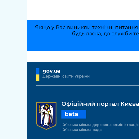
Якщо у Вас виникли технічні питання
будь ласка, до служби т
gov.ua
Державні сайти України
Офіційний портал Києв
beta
Київська міська державна адміністрація
Київська міська рада