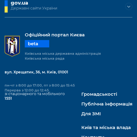
Підприємства, установи, організації
gov.ua
Уряд» – місцевий рівень»
Про відкриті дані
Державні сайти України
Портал Захисників та Захисниць
Kyiv International Relations
Важливе під час воєнного стану
Портал даних Києва
Безбар'єрність
Річні звіти
Публічні дашборди
Портал послуг
Офіційний портал Києва
Гендерна політика
beta
Міський застосунок Київ Цифровий
Безбар'єрність
Київська міська державна адміністрація
Київська міська рада
Важливе під час воєнного стану
Київська міська військова адміністрація
вул. Хрещатик, 36, м. Київ, 01001
пн-чт з 8:00 до 17:00, пт з 8:00 до 15:45
Перерва з 12:00 до 12:45
зі стаціонарного та мобільного
Громадськості
1551
Публічна інформація
Для ЗМІ
Київ та міська влада