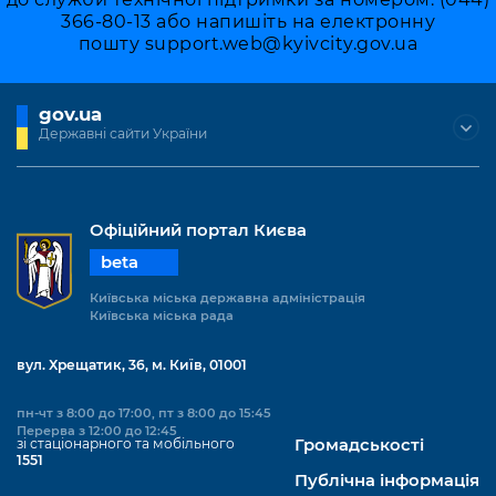
Підприємства, установи, організації
Уряд» – місцевий рівень»
366-80-13 або напишіть на електронну
Про відкриті дані
Портал Захисників та Захисниць
пошту
support.web@kyivcity.gov.ua
Kyiv International Relations
Важливе під час воєнного стану
Портал даних Києва
Безбар'єрність
Річні звіти
gov.ua
Публічні дашборди
Портал послуг
Державні сайти України
Гендерна політика
Міський застосунок Київ Цифровий
Безбар'єрність
Важливе під час воєнного стану
Офіційний портал Києва
Київська міська військова адміністрація
beta
Київська міська державна адміністрація
Київська міська рада
вул. Хрещатик, 36, м. Київ, 01001
пн-чт з 8:00 до 17:00, пт з 8:00 до 15:45
Перерва з 12:00 до 12:45
зі стаціонарного та мобільного
Громадськості
1551
Публічна інформація