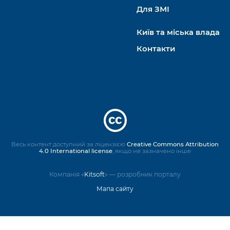
Для ЗМІ
Київ та міська влада
Контакти
Весь контент доступний за ліцензією
Creative Commons Attribution
4.0 International license
, якщо не зазначено інше
Компанія «
Kitsoft
» — розробник порталу
Мапа сайту