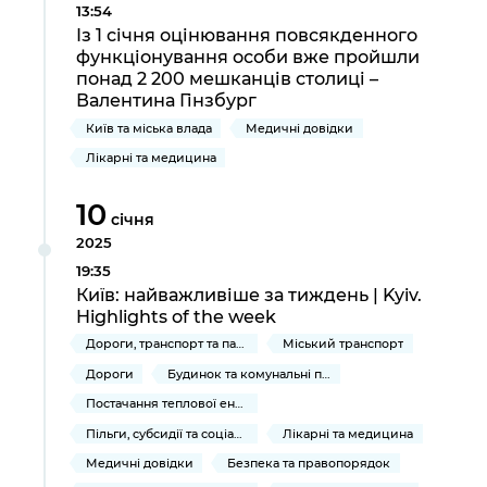
13:54
Із 1 січня оцінювання повсякденного
функціонування особи вже пройшли
понад 2 200 мешканців столиці –
Валентина Гінзбург
Київ та міська влада
Медичні довідки
Лікарні та медицина
10
січня
2025
19:35
Київ: найважливіше за тиждень | Kyiv.
Highlights of the week
Дороги, транспорт та парковки
Міський транспорт
Дороги
Будинок та комунальні послуги
Постачання теплової енергії та гарячої води
Пільги, субсидії та соціальний захист
Лікарні та медицина
Медичні довідки
Безпека та правопорядок