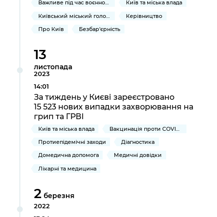
Важливе під час воєнного стану
Київ та міська влада
Київський міський голова
Керівництво
Про Київ
Безбар'єрність
13
листопада
2023
14:01
За тиждень у Києві зареєстровано
15 523 нових випадки захворювання на
грип та ГРВІ
Київ та міська влада
Вакцинація проти COVID-19
Протиепідемічні заходи
Діагностика
Домедична допомога
Медичні довідки
Лікарні та медицина
2
березня
2022