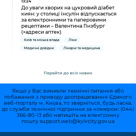
13:24
До уваги хворих на цукровий діабет
киян: у столиці інсулін відпускається
за електронними та паперовими
рецептами – Валентина Гінзбург
(+адреси аптек)
Київ та міська влада
Ліки
Медичні довідки
Лікарні та медицина
Перейти до всіх новин
Якщо у Вас виникли технічні питання або
побажання з приводу доопрацювання Єдиного
веб-порталу м. Києва, то зверніться, будь ласка,
до служби технічної підтримки за номером: (044)
366-80-13 або напишіть на електронну
пошту
support.web@kyivcity.gov.ua