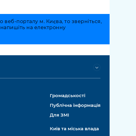
веб-порталу м. Києва, то зверніться,
о напишіть на електронну
Громадськості
Публічна інформація
Для ЗМІ
Київ та міська влада