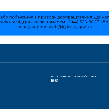
 або побажання з приводу доопрацювання Єдиного 
ехнічної підтримки за номером: (044) 366-80-13 аб
пошту
support.web@kyivcity.gov.ua
а
зі стаціонарного та мобільного
1551