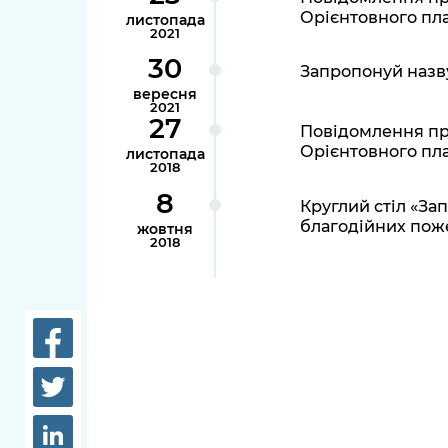
довідки
Орієнтовного пла
листопада
Структура
2021
Лікарні 
30
Рішення та розпорядження
Запропонуй назву
Освіта та
вересня
2021
Проєкти розпоряджень, що
заклади
27
Повідомлення пр
перебувають на погодженні
Орієнтовного пла
листопада
КМВА
Дороги, 
2018
парковки
8
Круглий стіл «За
благодійних пож
Навколи
жовтня
2018
середови