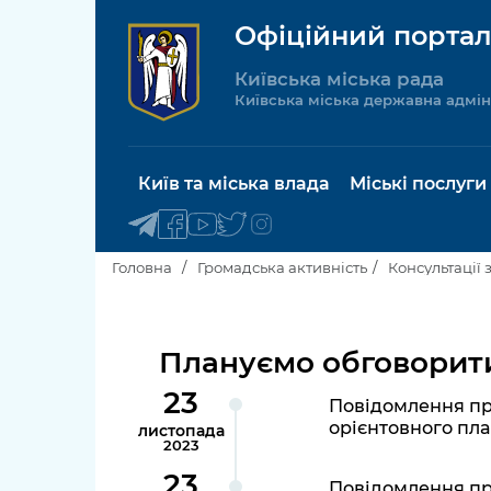
Офіційний портал
Київська міська рада
Київська міська державна адмін
Київ та міська влада
Міські послуги
Головна
Громадська активність
Консультації 
Київський міський голова
Будинок 
послуги
Плануємо обговорит
Київська міська рада
23
Пільги, су
Повідомлення пр
Про Київ
соціальн
орієнтовного пла
листопада
2023
Керівництво КМДА
Паспорт, 
23
Повідомлення пр