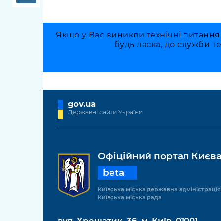
Якщо у Вас виникли технічні питання
будь ласка, до служби т
gov.ua
Державні сайти України
Офіційний портал Києв
beta
Київська міська державна адміністрація
Київська міська рада
вул. Хрещатик, 36, м. Київ, 01001