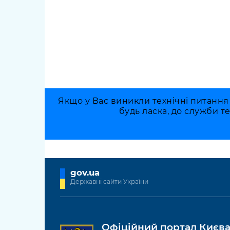
Якщо у Вас виникли технічні питання
будь ласка, до служби т
gov.ua
Державні сайти України
Офіційний портал Києв