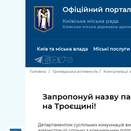
Офіційний портал
Київська міська рада
Київська міська державна адмін
Київ та міська влада
Міські послуги
Головна
Громадська активність
Консультації 
Київський міський голова
Будинок 
послуги
Запропонуй назву па
Київська міська рада
на Троєщині!
Пільги, су
Про Київ
соціальн
Департаментом суспільних комунікацій вик
Керівництво КМДА
Паспорт, 
адміністрації) спільно з комунальним підп