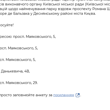
Громадська
Вакансії
Відкритий бюд
ся на
в виконавчого органу Київської міської ради (Київської міс
експертиза
Фінанси та бюджет
Інформація з
Поря
новин
тацій щодо найменування парку вздовж проспекту Романа 
Статистика
Контактний це
та медицина
обмеженим
оска
анонс
е де Бальзака у Деснянському районі міста Києва.
Громадський
Безпека та
доступом
рішен
КМДА
Звернення громадян
 навчальні
бюджет
правопорядок
безді
Subsc
лосуйте!
Подати запит
розпо
to
Регуляторна діяльність
Ритуальні послуги
онлайн
інфор
anno
адресою: просп. Маяковського, 5,
транспорт та
ment
Іноземцям / For
Проекти
Звіти
from 
росп. Маяковського, 5,
foreigners
нормативно-
опра
KCSA
шнє
правових та
запит
осп. Маяковського, 5,
ще міста
інших актів
публі
інфо
. Данькевича, 4В,
осп. Маяковського, 29.
просто заповнюйте анкету за
.
посиланням