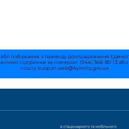
 або побажання з приводу доопрацювання Єдиного 
ехнічної підтримки за номером: (044) 366-80-13 аб
пошту
support.web@kyivcity.gov.ua
а
зі стаціонарного та мобільного