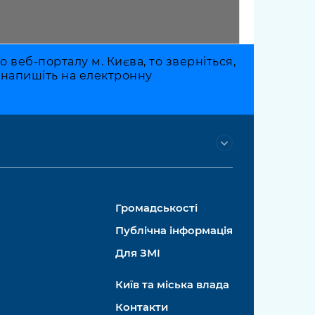
веб-порталу м. Києва, то зверніться,
о напишіть на електронну
Громадськості
Публічна інформація
Для ЗМІ
Київ та міська влада
Контакти