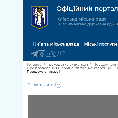
Офіційний портал
Київська міська рада
Київська міська державна адмін
Київ та міська влада
Міські послуги
Головна
Громадська активність
Повідомлення
Повідомлення.pdf
Київський міський голова
Будинок 
Завантажити
послуги
Київська міська рада
Пільги, су
Про Київ
соціальн
Керівництво КМДА
Паспорт, 