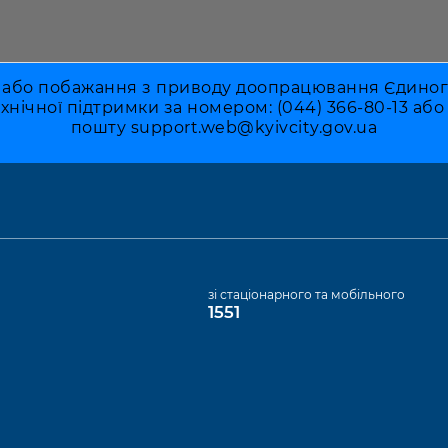
 або побажання з приводу доопрацювання Єдиного 
ехнічної підтримки за номером: (044) 366-80-13 аб
пошту
support.web@kyivcity.gov.ua
а
зі стаціонарного та мобільного
1551