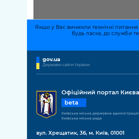
Якщо у Вас виникли технічні питання
будь ласка, до служби т
gov.ua
Державні сайти України
Офіційний портал Києв
beta
Київська міська державна адміністрація
Київська міська рада
вул. Хрещатик, 36, м. Київ, 01001