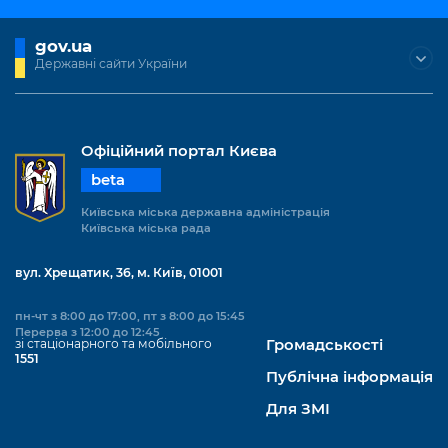
Підприємства, установи, організації
Уряд» – місцевий рівень»
Про відкриті дані
Портал Захисників та Захисниць
gov.ua
Kyiv International Relations
Важливе під час воєнного стану
Портал даних Києва
Державні сайти України
Безбар'єрність
Річні звіти
Публічні дашборди
Портал послуг
Гендерна політика
Офіційний портал Києва
Міський застосунок Київ Цифровий
Безбар'єрність
beta
Важливе під час воєнного стану
Київська міська державна адміністрація
Київська міська військова адміністрація
Київська міська рада
вул. Хрещатик, 36, м. Київ, 01001
пн-чт з 8:00 до 17:00, пт з 8:00 до 15:45
Перерва з 12:00 до 12:45
зі стаціонарного та мобільного
Громадськості
1551
Публічна інформація
Для ЗМІ