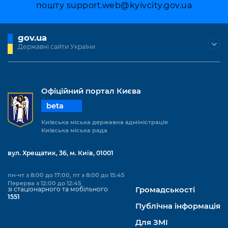
Підприємства, установи, організації
пошту
support.web@kyivcity.gov.ua
Уряд» – місцевий рівень»
Про відкриті дані
Портал Захисників та Захисниць
Kyiv International Relations
Важливе під час воєнного стану
Портал даних Києва
Безбар'єрність
gov.ua
Річні звіти
Державні сайти України
Публічні дашборди
Портал послуг
Гендерна політика
Міський застосунок Київ Цифровий
Безбар'єрність
Офіційний портал Києва
Важливе під час воєнного стану
beta
Київська міська військова адміністрація
Київська міська державна адміністрація
Київська міська рада
вул. Хрещатик, 36, м. Київ, 01001
пн-чт з 8:00 до 17:00, пт з 8:00 до 15:45
Перерва з 12:00 до 12:45
зі стаціонарного та мобільного
Громадськості
1551
Публічна інформація
Для ЗМІ