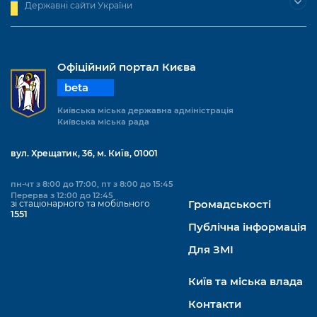
Підприємства, установи, організації
Державні сайти України
Уряд» – місцевий рівень»
Про відкриті дані
Портал Захисників та Захисниць
Kyiv International Relations
Важливе під час воєнного стану
Портал даних Києва
Безбар'єрність
Річні звіти
Офіційний портал Києва
Публічні дашборди
Портал послуг
beta
Гендерна політика
Міський застосунок Київ Цифровий
Київська міська державна адміністрація
Київська міська рада
Безбар'єрність
Важливе під час воєнного стану
Київська міська військова адміністрація
вул. Хрещатик, 36, м. Київ, 01001
пн-чт з 8:00 до 17:00, пт з 8:00 до 15:45
Перерва з 12:00 до 12:45
зі стаціонарного та мобільного
Громадськості
1551
Публічна інформація
Для ЗМІ
Київ та міська влада
Контакти