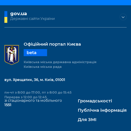
Підприємства, установи, організації
Уряд» – місцевий рівень»
Про відкриті дані
Портал Захисників та Захисниць
gov.ua
Kyiv International Relations
Важливе під час воєнного стану
Портал даних Києва
Державні сайти України
Безбар'єрність
Річні звіти
Публічні дашборди
Портал послуг
Гендерна політика
Офіційний портал Києва
Міський застосунок Київ Цифровий
Безбар'єрність
beta
Важливе під час воєнного стану
Київська міська державна адміністрація
Київська міська військова адміністрація
Київська міська рада
вул. Хрещатик, 36, м. Київ, 01001
пн-чт з 8:00 до 17:00, пт з 8:00 до 15:45
Перерва з 12:00 до 12:45
зі стаціонарного та мобільного
Громадськості
1551
Публічна інформація
Для ЗМІ