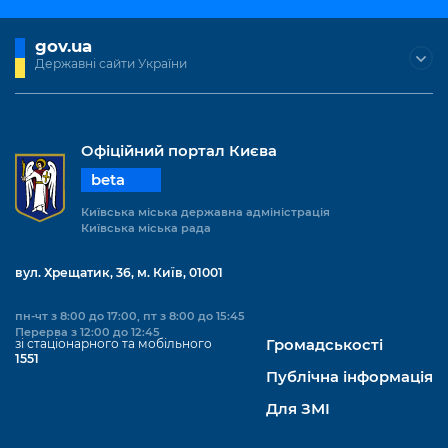
Підприємства, установи, організації
Уряд» – місцевий рівень»
Про відкриті дані
Портал Захисників та Захисниць
gov.ua
Kyiv International Relations
Важливе під час воєнного стану
Портал даних Києва
Державні сайти України
Безбар'єрність
Річні звіти
Публічні дашборди
Портал послуг
Гендерна політика
Офіційний портал Києва
Міський застосунок Київ Цифровий
Безбар'єрність
beta
Важливе під час воєнного стану
Київська міська державна адміністрація
Київська міська військова адміністрація
Київська міська рада
вул. Хрещатик, 36, м. Київ, 01001
пн-чт з 8:00 до 17:00, пт з 8:00 до 15:45
Перерва з 12:00 до 12:45
зі стаціонарного та мобільного
Громадськості
1551
Публічна інформація
Для ЗМІ