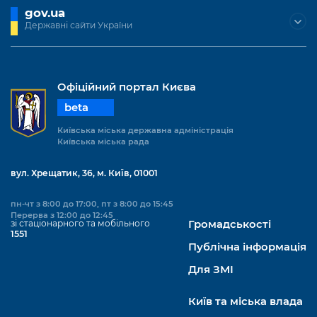
Підприємства, установи, організації
Уряд» – місцевий рівень»
gov.ua
Про відкриті дані
Портал Захисників та Захисниць
Державні сайти України
Kyiv International Relations
Важливе під час воєнного стану
Портал даних Києва
Безбар'єрність
Річні звіти
Публічні дашборди
Портал послуг
Офіційний портал Києва
Гендерна політика
beta
Міський застосунок Київ Цифровий
Безбар'єрність
Київська міська державна адміністрація
Важливе під час воєнного стану
Київська міська рада
Київська міська військова адміністрація
вул. Хрещатик, 36, м. Київ, 01001
пн-чт з 8:00 до 17:00, пт з 8:00 до 15:45
Перерва з 12:00 до 12:45
зі стаціонарного та мобільного
Громадськості
1551
Публічна інформація
Для ЗМІ
Київ та міська влада