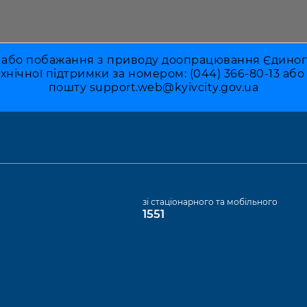
 або побажання з приводу доопрацювання Єдиного 
ехнічної підтримки за номером: (044) 366-80-13 аб
пошту
support.web@kyivcity.gov.ua
а
зі стаціонарного та мобільного
1551