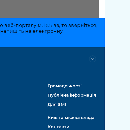
веб-порталу м. Києва, то зверніться,
о напишіть на електронну
Громадськості
Публічна інформація
Для ЗМІ
Київ та міська влада
Контакти