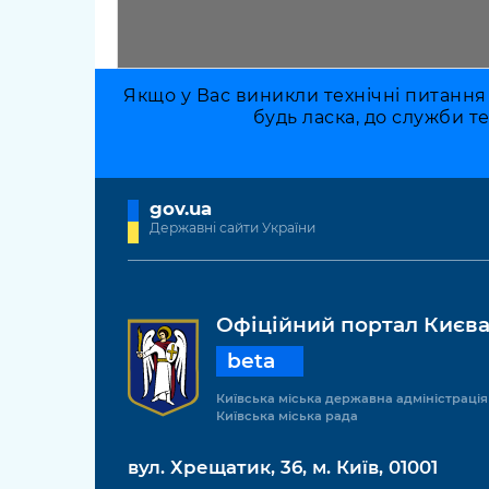
Якщо у Вас виникли технічні питання
будь ласка, до служби т
gov.ua
Державні сайти України
Офіційний портал Києв
beta
Київська міська державна адміністрація
Київська міська рада
вул. Хрещатик, 36, м. Київ, 01001