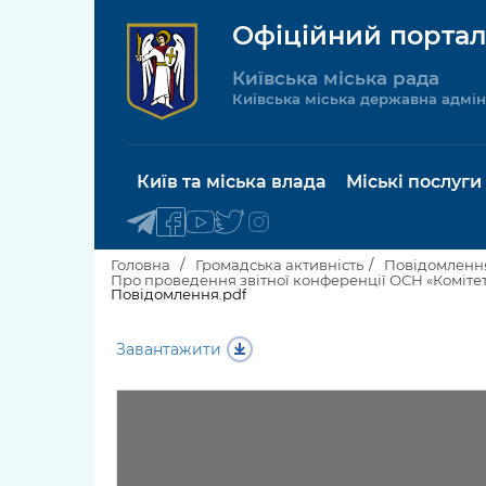
Офіційний портал
Київська міська рада
Київська міська державна адмін
Київ та міська влада
Міські послуги
Головна
Громадська активність
Повідомлення
Повідомлення.pdf
Київський міський голова
Будинок 
Завантажити
послуги
Київська міська рада
Пільги, су
Про Київ
соціальн
Керівництво КМДА
Паспорт, 