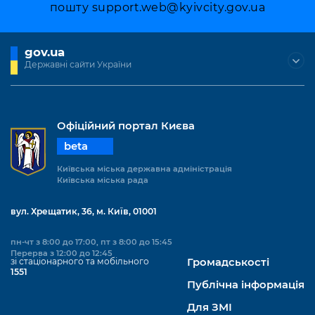
Підприємства, установи, організації
пошту
support.web@kyivcity.gov.ua
Уряд» – місцевий рівень»
Про відкриті дані
Портал Захисників та Захисниць
Kyiv International Relations
Важливе під час воєнного стану
Портал даних Києва
Безбар'єрність
gov.ua
Річні звіти
Державні сайти України
Публічні дашборди
Портал послуг
Гендерна політика
Міський застосунок Київ Цифровий
Безбар'єрність
Офіційний портал Києва
Важливе під час воєнного стану
beta
Київська міська військова адміністрація
Київська міська державна адміністрація
Київська міська рада
вул. Хрещатик, 36, м. Київ, 01001
пн-чт з 8:00 до 17:00, пт з 8:00 до 15:45
Перерва з 12:00 до 12:45
зі стаціонарного та мобільного
Громадськості
1551
Публічна інформація
Для ЗМІ