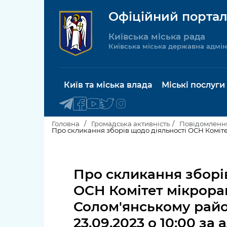
Офіційний портал
Київська міська рада
Київська міська державна адмін
Київ та міська влада
Міські послуги
Головна
Громадська активність
Повідомлення
Київський міський голова
Будинок 
послуги
Про скликання зборі
Київська міська рада
Пільги, су
ОСН Комітет мікрора
Про Київ
соціальн
Солом'янському райо
Керівництво КМДА
Паспорт, 
23.09.2023 о 10:00 за 