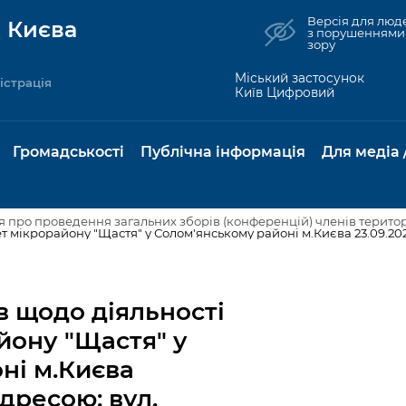
Версія для люд
 Києва
з порушеннями
зору
Міський застосунок
істрація
Київ Цифровий
Громадськості
Публічна інформація
Для медіа 
 про проведення загальних зборів (конференцій) членів терито
та комунальні
Реєстр громадських
Рішення Київради
Доступ до
Містобудування та
Консультації з
Норм
Нови
об'єднань
публічної
земельні ділянки
громадськістю
база
Анон
в щодо діяльності
Контактна інформація
інформації
бсидії та
Громадські слухання
Культура, спорт,
Громадська рад
Питан
Медіа
йону "Щастя" у
Графік роботи та прийому
ий захист
Про систему
дозвілля
відпов
рея
ні м.Києва
Місцеві ініціативи
громадян
Петиції
обліку публічної
публі
свідоцтва та
Бізнес та ліцензування
Підп
адресою: вул.
інформації
інфо