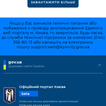
ЗАВАНТАЖИТИ БІЛЬШЕ
Якщо у Вас виникли технічні питання або
побажання з приводу доопрацювання Єдиного
веб-порталу м. Києва, то зверніться, будь ласка,
до служби технічної підтримки за номером: (044)
366-80-13 або напишіть на електронну
пошту
support.web@kyivcity.gov.ua
gov.ua
Державні сайти України
Офіційний портал Києва
beta
Київська міська державна адміністрація
Київська міська рада