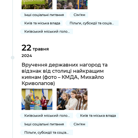
Інші соціальні питання
Сім'ям
Київ та міська влада
Пільги, субсидії та соціальний захист
Київський міський голова
22
травня
2024
Вручення державних нагород та
відзнак від столиці найкращим
киянам (фото – КМДА, Михайло
Криволапов)
Київський міський голова
Київ та міська влада
Інші соціальні питання
Сім'ям
Пільги, субсидії та соціальний захист