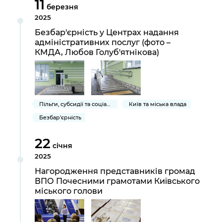
11
Підприємства, установи, організації
березня
Уряд» – місцевий рівень»
Про відкриті дані
Портал Захисників та Захисниць
2025
Kyiv International Relations
Важливе під час воєнного стану
Портал даних Києва
Безбар'єрність у Центрах надання
Безбар'єрність
адміністративних послуг (фото –
Річні звіти
Публічні дашборди
КМДА, Любов Голуб'ятнікова)
Портал послуг
Гендерна політика
Міський застосунок Київ Цифровий
Безбар'єрність
Важливе під час воєнного стану
Пільги, субсидії та соціальний захист
Київ та міська влада
Київська міська військова адміністрація
Безбар'єрність
22
січня
2025
Нагородження представників громад
ВПО Почесними грамотами Київського
міського голови