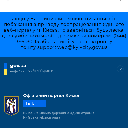
Якщо у Вас виникли технічні питання або
побажання з приводу доопрацювання Єдиного
веб-порталу м. Києва, то зверніться, будь ласка,
до служби технічної підтримки за номером: (044)
366-80-13 або напишіть на електронну
пошту
support.web@kyivcity.gov.ua
gov.ua
Державні сайти України
Офіційний портал Києва
beta
Київська міська державна адміністрація
Київська міська рада