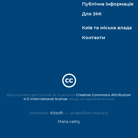
Публічна інформація
Для ЗМІ
Київ та міська влада
Контакти
Весь контент доступний за ліцензією
Creative Commons Attribution
4.0 International license
, якщо не зазначено інше
Компанія «
Kitsoft
» — розробник порталу
Мапа сайту