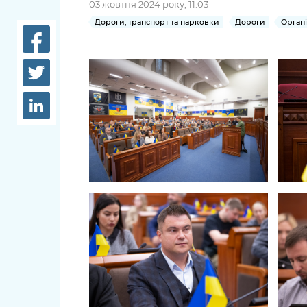
03 жовтня 2024 року, 11:03
довідки
Структура
Дороги, транспорт та парковки
Дороги
Органі
Лікарні 
Рішення та розпорядження
Освіта та
Проєкти розпоряджень, що
заклади
перебувають на погодженні
КМВА
Дороги, 
парковки
Навколи
середови