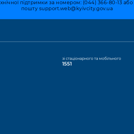
ехнічної підтримки за номером: (044) 366-80-13 аб
пошту
support.web@kyivcity.gov.ua
а
зі стаціонарного та мобільного
1551