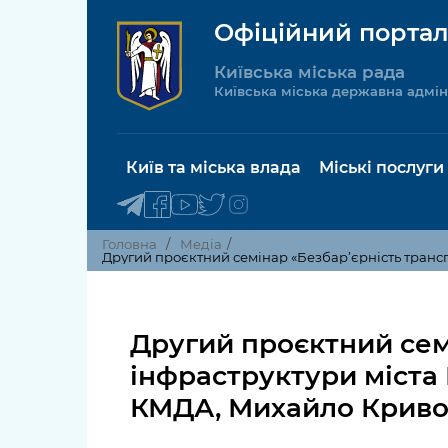
Офіційний портал
Київська міська рада
Київська міська державна адмін
Київ та міська влада
Міські послуги
Головна
Медіа
Другий проєктний семінар «Безбар’єрність трансп
Київський міський голова
Будинок 
послуги
Другий проєктний сем
Київська міська рада
Пільги, су
інфраструктури міста 
Про Київ
соціальн
КМДА, Михайло Криво
Керівництво КМДА
Паспорт, 