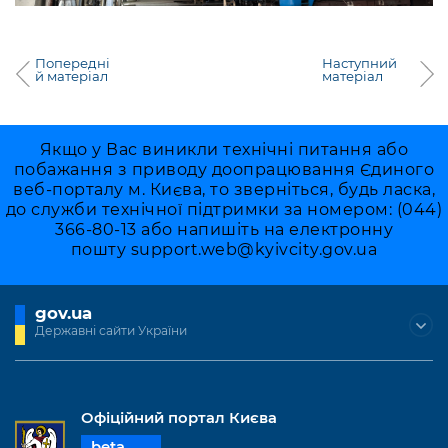
Попередні
Наступний
й матеріал
матеріал
Якщо у Вас виникли технічні питання або
побажання з приводу доопрацювання Єдиного
веб-порталу м. Києва, то зверніться, будь ласка,
до служби технічної підтримки за номером: (044)
366-80-13 або напишіть на електронну
пошту
support.web@kyivcity.gov.ua
gov.ua
Державні сайти України
Офіційний портал Києва
beta