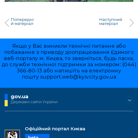
Попередні
Наступний
й матеріал
матеріал
Якщо у Вас виникли технічні питання або
побажання з приводу доопрацювання Єдиного
веб-порталу м. Києва, то зверніться, будь ласка,
до служби технічної підтримки за номером: (044)
366-80-13 або напишіть на електронну
пошту
support.web@kyivcity.gov.ua
gov.ua
Державні сайти України
Офіційний портал Києва
beta