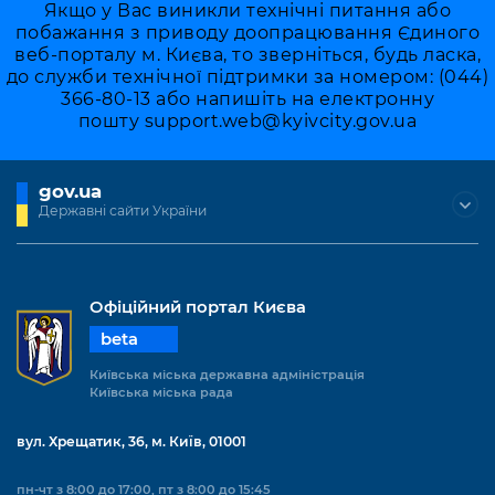
Якщо у Вас виникли технічні питання або
побажання з приводу доопрацювання Єдиного
веб-порталу м. Києва, то зверніться, будь ласка,
до служби технічної підтримки за номером: (044)
366-80-13 або напишіть на електронну
пошту
support.web@kyivcity.gov.ua
gov.ua
Державні сайти України
Офіційний портал Києва
beta
Київська міська державна адміністрація
Київська міська рада
вул. Хрещатик, 36, м. Київ, 01001
пн-чт з 8:00 до 17:00, пт з 8:00 до 15:45