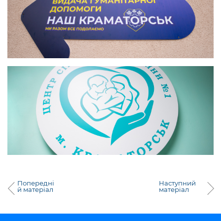
Попередні
Наступний
й матеріал
матеріал