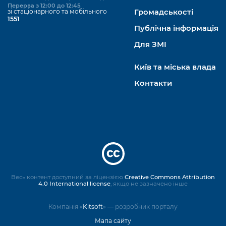
Перерва з 12:00 до 12:45
зі стаціонарного та мобільного
Громадськості
1551
Публічна інформація
Для ЗМІ
Київ та міська влада
Контакти
Весь контент доступний за ліцензією
Creative Commons Attribution
4.0 International license
, якщо не зазначено інше
Компанія «
Kitsoft
» — розробник порталу
Мапа сайту