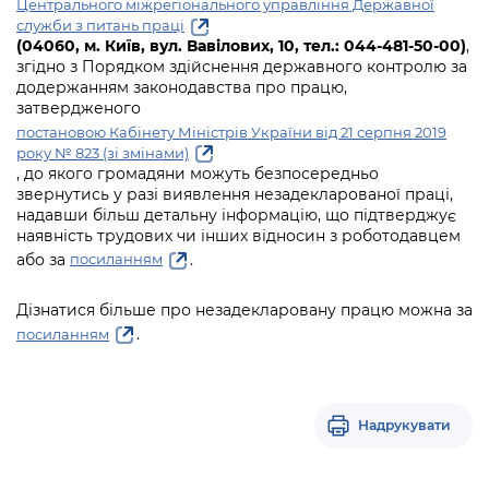
Центрального міжрегіонального управління Державної
служби з питань праці
(04060, м. Київ, вул. Вавілових, 10, тел.: 044-481-50-00)
,
згідно з Порядком здійснення державного контролю за
додержанням законодавства про працю,
затвердженого
постановою Кабінету Міністрів України від 21 серпня 2019
року № 823 (зі змінами)
, до якого громадяни можуть безпосередньо
звернутись у разі виявлення незадекларованої праці,
надавши більш детальну інформацію, що підтверджує
наявність трудових чи інших відносин з роботодавцем
або за
.
посиланням
Дізнатися більше про незадекларовану працю можна за
.
посиланням
Надрукувати