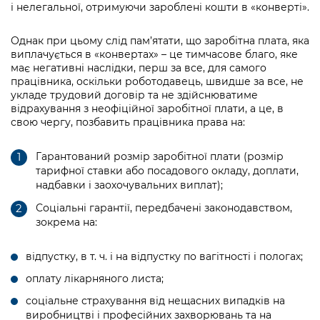
інформації
і нелегальної, отримуючи зароблені кошти в «конверті».
Рішення та розпорядження
Освіта та навчальні заклади
Громадська експертиза
Медіагалерея
Інформація з обмеженим доступом
Портал Послуг
Проєкти розпоряджень, що
Дороги, транспорт та парковки
Однак при цьому слід пам’ятати, що заробітна плата, яка
Громадський бюджет
Підписатися на новини та анонси від
перебувають на погодженні КМВА
виплачується в «конвертах» – це тимчасове благо, яке
Подати запит онлайн
КМДА / Subscribe to announcements
має негативні наслідки, перш за все, для самого
Навколишнє середовище міста
Консультації з громадськістю
from the KCSA
працівника, оскільки роботодавець, швидше за все, не
Рішення Київради
Проекти нормативно-правових та
укладе трудовий договір та не здійснюватиме
Містобудування та земельні ділянки
Громадська рада
інших актів
Порядок акредитації медіа /
відрахування з неофіційної заробітної плати, а це, в
Контактна інформація
свою чергу, позбавить працівника права на:
Accreditation process
Культура, спорт, дозвілля
Петиції
Нормативна база
Графік роботи та прийому громадян
Подати журналістський запит /
Гарантований розмір заробітної плати (розмір
Бізнес та ліцензування
Відкритий бюджет
Питання і відповіді про публічну
Submitting a media request
тарифної ставки або посадового окладу, доплати,
Вакансії
інформацію
надбавки і заохочувальних виплат);
Фінанси та бюджет
Контактний центр
Зйомки в лікарнях в умовах воєнного
Статистика
Соціальні гарантії, передбачені законодавством,
Порядок оскарження рішень, дій чи
стану / Rules for media coverage of
Безпека та правопорядок
зокрема на:
Допомога учасникам АТО
бездіяльності розпорядників інформації
hospitals at work under martial law
Звернення громадян
Ритуальні послуги
Рада з питань внутрішньо переміщених
відпустку, в т. ч. і на відпустку по вагітності і пологах;
Звіти про опрацювання запитів на
Контакти для медіа / Contacts for mass
Регуляторна діяльність
осіб при Київській міській військовій
публічну інформацію
media
оплату лікарняного листа;
Іноземцям / For foreigners
адміністрації
Промисловість і наука Києва
соціальне страхування від нещасних випадків на
Інформація для споживачів
Пам'ятки культурної спадщини
«Ініціатива «Партнерство «Відкритий
виробництві і професійних захворювань та на