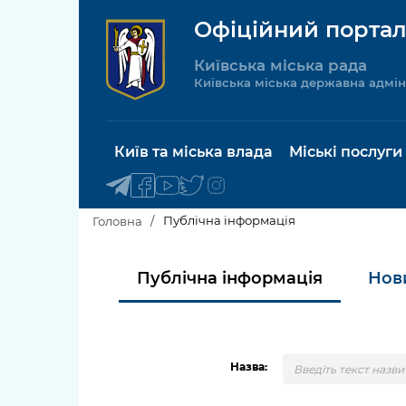
Офіційний портал
Київська міська рада
Київська міська державна адмін
Київ та міська влада
Міські послуги
Публічна інформація
Головна
Київський міський голова
Будинок 
Публічна інформація
Нов
послуги
Київська міська рада
Пільги, су
Про Київ
соціальн
Назва:
Керівництво КМДА
Паспорт, 