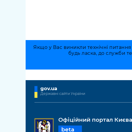
Якщо у Вас виникли технічні питання
будь ласка, до служби т
gov.ua
Державні сайти України
Офіційний портал Києв
beta