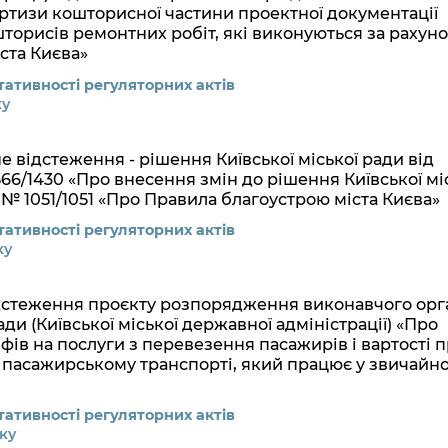
тизи кошторисної частини проектної документації
шторисів ремонтних робіт, які виконуються за рахун
ста Києва»
ативності регуляторних актів
ку
е відстеження - рішення Київської міської ради від
566/1430 «Про внесення змін до рішення Київської мі
8 № 1051/1051 «Про Правила благоустрою міста Києва»
ативності регуляторних актів
ку
ідстеження проєкту розпорядження виконавчого орг
ади (Київської міської державної адміністрації) «Про
фів на послуги з перевезення пасажирів і вартості 
у пасажирському транспорті, який працює у звичайн
ативності регуляторних актів
ку