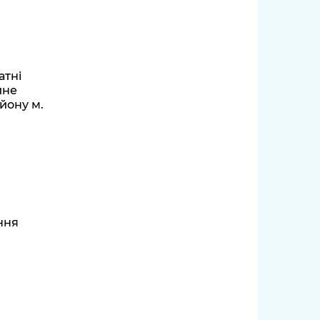
атні
йне
йону м.
ння