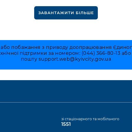
ЗАВАНТАЖИТИ БІЛЬШЕ
 або побажання з приводу доопрацювання Єдиного 
ехнічної підтримки за номером: (044) 366-80-13 аб
пошту
support.web@kyivcity.gov.ua
а
зі стаціонарного та мобільного
1551