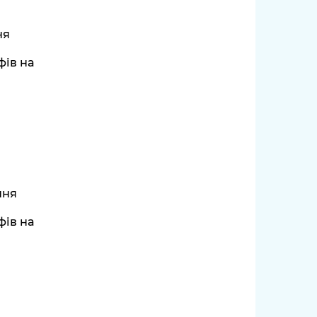
ня
фів на
ння
фів на