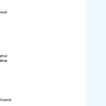
ення
атні
ійне
іської