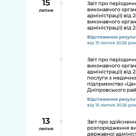
15
Звіт про періодич
виконавчого органу
липня
адміністрації) від
виконавчого органу
адміністрації) від
Відстеження результ
від 15 липня 2026 ро
Звіт про періодич
виконавчого органу
адміністрації) від
послуги з медично
підприємство «Цен
Дніпровського рай
Відстеження результ
від 15 липня 2026 ро
13
Звіт про здійснен
розпорядження вико
липня
державної адмініст