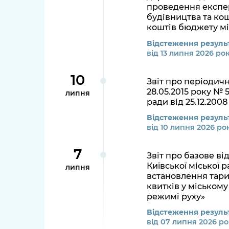
проведення експер
будівництва та ко
коштів бюджету мі
Відстеження результ
від 13 липня 2026 ро
10
Звіт про періодичн
28.05.2015 року № 
липня
ради від 25.12.200
Відстеження результ
від 10 липня 2026 ро
7
Звіт про базове в
Київської міської р
липня
встановлення тари
квитків у міськом
режимі руху»
Відстеження результ
від 07 липня 2026 ро