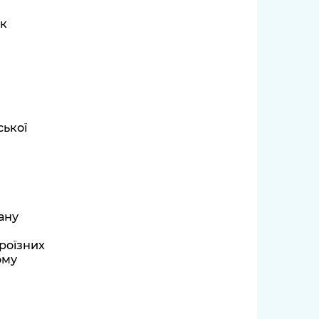
ок
ської
ану
проїзних
ому