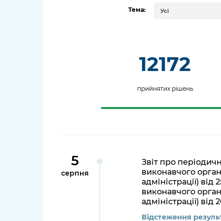
довідки
Тема:
Структура
Усі
Лікарні 
Рішення та розпорядження
Освіта та
Проєкти розпоряджень, що
12172
заклади
перебувають на погодженні
КМВА
Дороги, 
прийнятих рішень
парковки
Навколи
середови
5
Звіт про періодич
виконавчого органу
серпня
адміністрації) від
виконавчого органу
адміністрації) від 
Відстеження результ