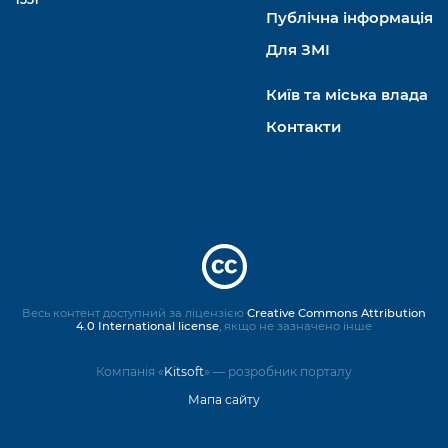
Публічна інформація
Для ЗМІ
Київ та міська влада
Контакти
Весь контент доступний за ліцензією
Creative Commons Attribution
4.0 International license
, якщо не зазначено інше
Компанія «
Kitsoft
» — розробник порталу
Мапа сайту