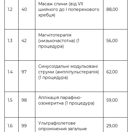
Масаж спини (від VII
1.2
40
шийного до І поперекового
88,00
хребця)
Магнітотерапія
1.3
42
(низькочастотна) (1
56,00
процедура)
Синусоїдальні модульовані
1.4
97
струми (ампліпульстерапія)
62,00
(1 процедура)
Аплікація парафіно-
1.5
98
59,00
озокеритна (1 процедура)
Ультрафіолетове
1.6
99
29,00
опромінення загальне