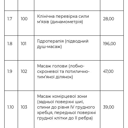
Клінічна перевірка сили
1.7
100
28,00
м’язів (динамометрія)
Гідротерапія (підводний
1.8
101
196,00
душ-масаж)
Масаж голови (лобно-
1.9
102
скроневої та потилично-
47,00
тим’яної ділянок)
Масаж комірцевої зони
(задньої поверхні шиї,
1.10
103
спини до рівня ІV грудного
39,00
хребця, передньої поверхні
грудної клітки до ІІ ребра)