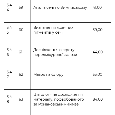
3.4
59
Аналіз сечі по Зимницькому
41,00
4
3.4
Визначення жовчних
60
39,00
5
пігментів у сечі
3.4
Дослідження секрету
61
44,00
6
передміхурової залози
3.4
62
Мазок на флору
53,00
7
Цитологічне дослідження
3.4
63
матеріалу, пофарбованого
84,00
8
за Романовським-Гимзе