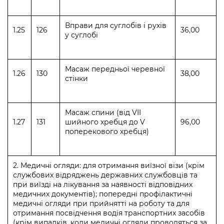
Вправи для суглобів і рухів
1.25
126
36,00
у суглобі
Масаж передньої черевної
1.26
130
38,00
стінки
Масаж спини (від VII
1.27
131
шийного хребця до V
96,00
поперекового хребця)
2. Медичні огляди: для отримання виїзної візи (крім
службових відряджень державних службовців та
при виїзді на лікування за наявності відповідних
медичних документів); попередні профілактичні
медичні огляди при прийнятті на роботу та для
отримання посвідчення водія транспортних засобів
(крім випадків, коли медичні огляди проводяться за