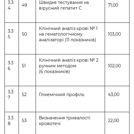
3.3
Швидке тестування на
49
71,00
4
вірусний гепатит С
Клінічний аналіз крові № 1
3.3
50
на гематологічному
103,00
5
аналізаторі (11 показників)
Клінічний аналіз крові № 2
3.3
51
ручним методом
102,00
6
(6 показників)
3.3
52
Глікемічний профіль
43,00
7
3.3
Визначення тривалості
53
22,00
8
кровотечі