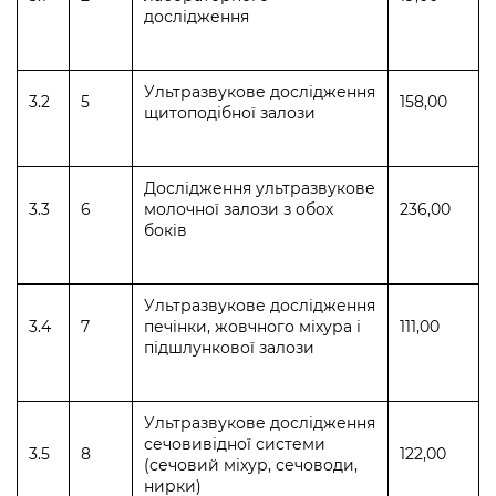
дослідження
Ультразвукове дослідження
3.2
5
158,00
щитоподібної залози
Дослідження ультразвукове
3.3
6
молочної залози з обох
236,00
боків
Ультразвукове дослідження
3.4
7
печінки, жовчного міхура і
111,00
підшлункової залози
Ультразвукове дослідження
сечовивідної системи
3.5
8
122,00
(сечовий міхур, сечоводи,
нирки)