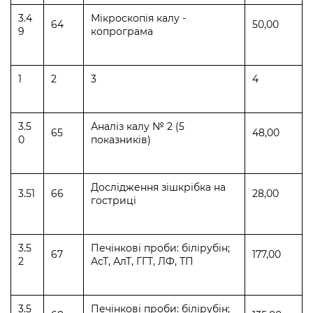
3.4
Мікроскопія калу -
64
50,00
9
копрограма
1
2
3
4
3.5
Аналіз калу № 2 (5
65
48,00
0
показників)
Дослідження зішкрібка на
3.51
66
28,00
гостриці
3.5
Печінкові проби: білірубін;
67
177,00
2
АсТ, АлТ, ГГТ, ЛФ, ТП
3.5
Печінкові проби: білірубін;