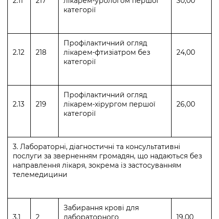
2.11
217
лікарем-урологом першої
30,00
категорії
Профілактичний огляд
2.12
218
лікарем-фтизіатром без
24,00
категорії
Профілактичний огляд
2.13
219
лікарем-хірургом першої
26,00
категорії
3. Лабораторні, діагностичні та консультативні
послуги за зверненням громадян, що надаються без
направлення лікаря, зокрема із застосуванням
телемедицини
Забирання крові для
3.1
2
лабораторного
19,00