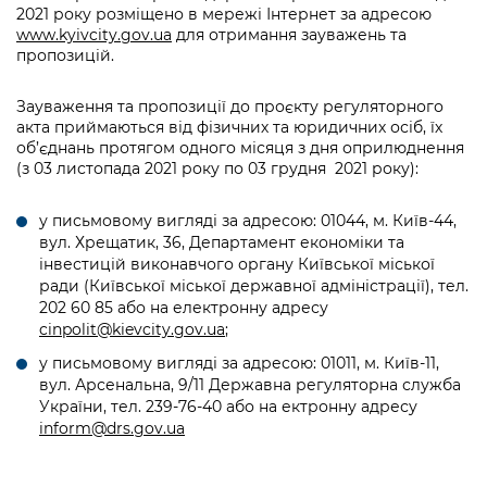
2021 року розміщено в мережі Інтернет за адресою
www.kyivcity.gov.ua
для отримання зауважень та
пропозицій.
Зауваження та пропозиції до проєкту регуляторного
акта приймаються від фізичних та юридичних осіб, їх
об’єднань протягом одного місяця з дня оприлюднення
(з 03 листопада 2021 року по 03 грудня 2021 року):
у письмовому вигляді за адресою: 01044, м. Київ-44,
вул. Хрещатик, 36, Департамент економіки та
інвестицій виконавчого органу Київської міської
ради (Київської міської державної адміністрації), тел.
202 60 85 або на електронну адресу
cinpolit@kievcity.gov.ua
;
у письмовому вигляді за адресою: 01011, м. Київ-11,
вул. Арсенальна, 9/11 Державна регуляторна служба
України, тел. 239-76-40 або на ектронну адресу
inform
@
drs
.
gov
.
ua