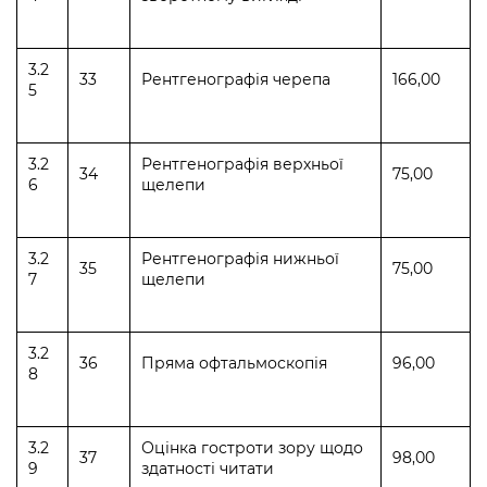
3.2
33
Рентгенографія черепа
166,00
5
3.2
Рентгенографія верхньої
34
75,00
6
щелепи
3.2
Рентгенографія нижньої
35
75,00
7
щелепи
3.2
36
Пряма офтальмоскопія
96,00
8
3.2
Оцінка гостроти зору щодо
37
98,00
9
здатності читати