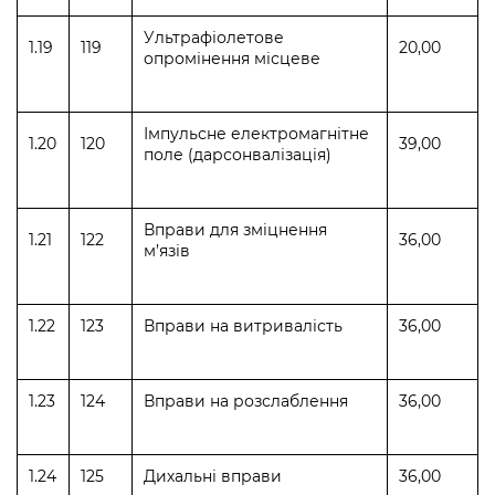
Ультрафіолетове
1.19
119
20,00
опромінення місцеве
Імпульсне електромагнітне
1.20
120
39,00
поле (дарсонвалізація)
Вправи для зміцнення
1.21
122
36,00
м’язів
1.22
123
Вправи на витривалість
36,00
1.23
124
Вправи на розслаблення
36,00
1.24
125
Дихальні вправи
36,00