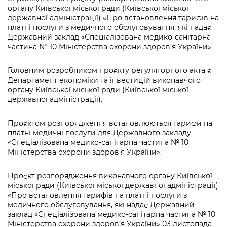
Підприємства, установи, організації
Уряд» – місцевий рівень»
органу Київської міської ради (Київської міської
Про відкриті дані
Портал Захисників та Захисниць
державної адміністрації) «Про встановлення тарифів на
Kyiv International Relations
платні послуги з медичного обслуговування, які надає
Важливе під час воєнного стану
Портал даних Києва
Безбар'єрність
Державний заклад «Спеціалізована медико-санітарна
Річні звіти
частина № 10 Міністерства охорони здоров’я України».
Публічні дашборди
Портал послуг
Гендерна політика
Головним розробником проєкту регуляторного акта є
Міський застосунок Київ Цифровий
Департамент економіки та інвестицій виконавчого
Безбар'єрність
органу Київської міської ради (Київської міської
державної адміністрації).
Важливе під час воєнного стану
Київська міська військова адміністрація
Проєктом розпорядження встановлюються тарифи на
платні медичні послуги для Державного закладу
«Спеціалізована медико-санітарна частина № 10
Міністерства охорони здоров’я України».
Проєкт розпорядження виконавчого органу Київської
міської ради (Київської міської державної адміністрації)
«Про встановлення тарифів на платні послуги з
медичного обслуговування, які надає Державний
заклад «Спеціалізована медико-санітарна частина № 10
Міністерства охорони здоров’я України» 03 листопада