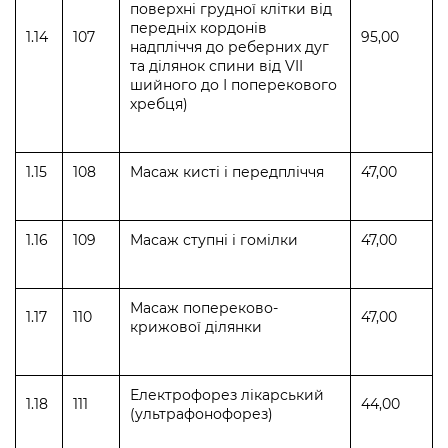
поверхні грудної клітки від
передніх кордонів
1.14
107
95,00
надпліччя до реберних дуг
та ділянок спини від VII
шийного до І поперекового
хребця)
1.15
108
Масаж кисті і передпліччя
47,00
1.16
109
Масаж ступні і гомілки
47,00
Масаж попереково-
1.17
110
47,00
крижової ділянки
Електрофорез лікарський
1.18
111
44,00
(ультрафонофорез)