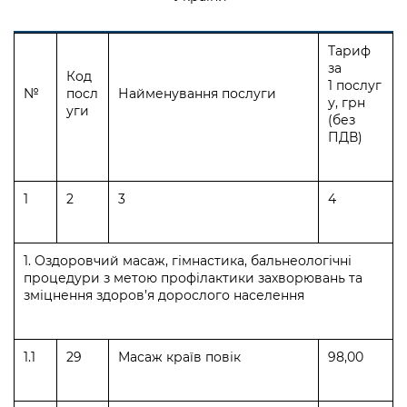
Тариф
за
Код
1 послуг
№
посл
Найменування послуги
у, грн
уги
(без
ПДВ)
1
2
3
4
1. Оздоровчий масаж, гімнастика, бальнеологічні
процедури з метою профілактики захворювань та
зміцнення здоров’я дорослого населення
1.1
29
Масаж країв повік
98,00