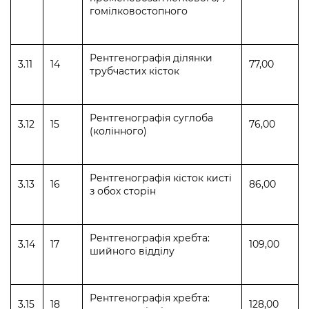
гомілковостопного
Рентгенографія ділянки
3.11
14
77,00
трубчастих кісток
Рентгенографія суглоба
3.12
15
76,00
(колінного)
Рентгенографія кісток кисті
3.13
16
86,00
з обох сторін
Рентгенографія хребта:
3.14
17
109,00
шийного відділу
Рентгенографія хребта:
3.15
18
128,00