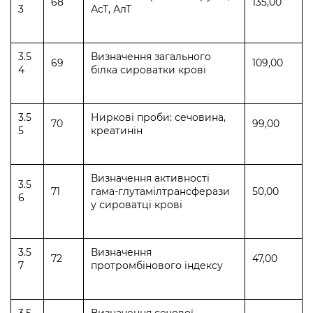
68
135,00
3
АсТ, АлТ
3.5
Визначення загального
69
109,00
4
білка сироватки крові
3.5
Ниркові проби: сечовина,
70
99,00
5
креатинін
Визначення активності
3.5
71
гама-глутамілтрансферази
50,00
6
у сироватці крові
3.5
Визначення
72
47,00
7
протромбінового індексу
3.5
Визначення сечової