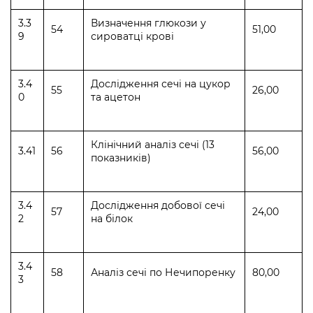
3.3
Визначення глюкози у
54
51,00
9
сироватці крові
3.4
Дослідження сечі на цукор
55
26,00
0
та ацетон
Клінічний аналіз сечі (13
3.41
56
56,00
показників)
3.4
Дослідження добової сечі
57
24,00
2
на білок
3.4
58
Аналіз сечі по Нечипоренку
80,00
3