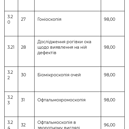
3.2
27
Гоніоскопія
98,00
0
Дослідження рогівки ока
3.21
28
щодо виявлення на ній
98,00
дефектів
3.2
30
Біомікроскопія очей
98,00
2
3.2
31
Офтальмохромоскопія
98,00
3
3.2
Офтальмоскопія в
32
96,00
4
зворотному вигляді