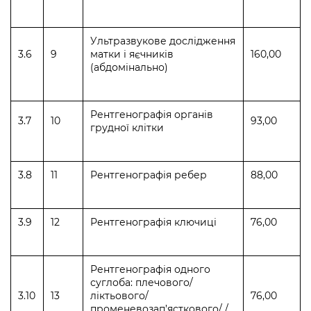
Ультразвукове дослідження
3.6
9
матки і яєчників
160,00
(абдомінально)
Рентгенографія органів
3.7
10
93,00
грудної клітки
3.8
11
Рентгенографія ребер
88,00
3.9
12
Рентгенографія ключиці
76,00
Рентгенографія одного
суглоба: плечового/
3.10
13
ліктьового/
76,00
променевозап’ясткового/ /