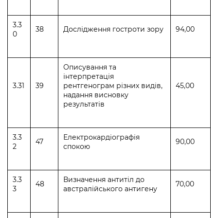
3.3
38
Дослідження гостроти зору
94,00
0
Описування та
інтерпретація
3.31
39
рентгенограм різних видів,
45,00
надання висновку
результатів
3.3
Електрокардіографія
47
90,00
2
спокою
3.3
Визначення антитіл до
48
70,00
3
австралійського антигену