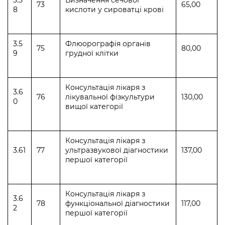
73
65,00
8
кислоти у сироватці крові
3.5
Флюорографія органів
75
80,00
9
грудної клітки
Консультація лікаря з
3.6
76
лікувальної фізкультури
130,00
0
вищої категорії
Консультація лікаря з
3.61
77
ультразвукової діагностики
137,00
першої категорії
Консультація лікаря з
3.6
78
функціональної діагностики
117,00
2
першої категорії