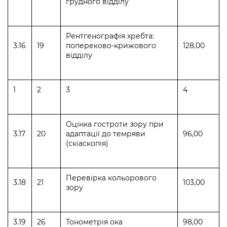
грудного відділу
Рентгенографія хребта:
3.16
19
попереково-крижового
128,00
відділу
1
2
3
4
Оцінка гостроти зору при
3.17
20
адаптації до темряви
96,00
(скіаскопія)
Перевірка кольорового
3.18
21
103,00
зору
3.19
26
Тонометрія ока
98,00