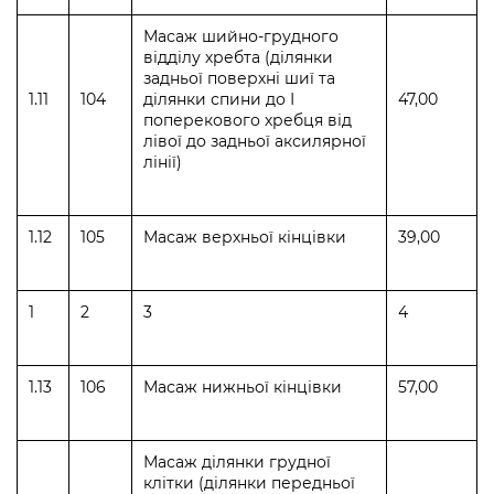
Масаж шийно-грудного
відділу хребта (ділянки
задньої поверхні шиї та
1.11
104
ділянки спини до І
47,00
поперекового хребця від
лівої до задньої аксилярної
лінії)
1.12
105
Масаж верхньої кінцівки
39,00
1
2
3
4
1.13
106
Масаж нижньої кінцівки
57,00
Масаж ділянки грудної
клітки (ділянки передньої