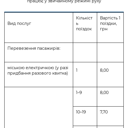
працює у звичайному режимі руху
Кількіст
Вартість 1
Вид послуг
ь
поїздки,
поїздок
грн
Перевезення пасажирів:
міською електричкою (у разі
1
8,00
придбання разового квитка)
1–9
8,00
10–19
7,70