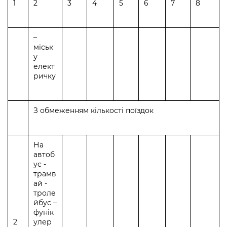
1
2
3
4
5
6
7
8
–
міськ
у
елект
ричку
З обмеженням кількості поїздок
На
автоб
ус -
трамв
ай -
троле
йбус –
фунік
2
улер