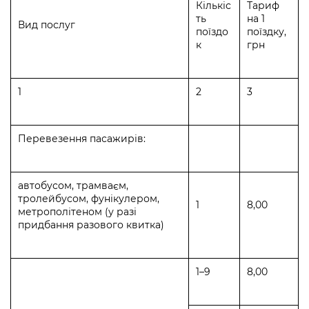
Кількіс
Тариф
ть
на 1
Вид послуг
поїздо
поїздку,
к
грн
1
2
3
Перевезення пасажирів:
автобусом, трамваєм,
тролейбусом, фунікулером,
1
8,00
метрополітеном (у разі
придбання разового квитка)
1–9
8,00