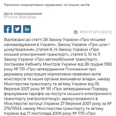
інформації
Рішення та розпорядження
Освіта та навчальні заклади
Громадська експертиза
Проєкти нормативно-правових та інших актів
Медіагалерея
Інформація з обмеженим доступом
Портал Послуг
Дата оприлюднення
Проєкти розпоряджень, що
Дороги, транспорт та парковки
Громадський бюджет
Підписатися на новини та анонси від
27 січня 2020 року
перебувають на погодженні КМВА
Подати запит онлайн
КМДА / Subscribe to announcements
Навколишнє середовище міста
Консультації з громадськістю
from the KCSA
Рішення Київради
версія для друку
Проекти нормативно-правових та
Містобудування та земельні ділянки
Громадська рада
інших актів
Порядок акредитації медіа /
Відповідно до статті 28 Закону України «Про місцеве
Контактна інформація
самоврядування в Україні», Закону України «Про ціни і
Accreditation process
Культура, спорт, дозвілля
Петиції
ціноутворення», статей 8, 14 Закону України «Про
Нормативна база
Графік роботи та прийому громадян
міський електричний транспорт», статей 5, 10 та 11
Подати журналістський запит /
Бізнес та ліцензування
Відкритий бюджет
Закону України «Про автомобільний транспорт»,
Питання і відповіді про публічну
Submitting a media request
Вакансії
постанови Кабінету Міністрів України від 28 грудня 1992
інформацію
року № 731 «Про затвердження Положення про
Фінанси та бюджет
Контактний центр
Зйомки в лікарнях в умовах воєнного
державну реєстрацію нормативно-правових актів
Статистика
Порядок оскарження рішень, дій чи
стану / Rules for media coverage of
міністерств та інших органів виконавчої влади», наказу
Безпека та правопорядок
Допомога учасникам АТО
бездіяльності розпорядників інформації
Міністерства транспорту та зв’язку України від 05
hospitals at work under martial law
Звернення громадян
березня 2007 року № 191 «Про затвердження Порядку
Ритуальні послуги
Рада з питань внутрішньо переміщених
Звіти про опрацювання запитів на
формування тарифів на послуги міського електричного
Контакти для медіа / Contacts for mass
Регуляторна діяльність
осіб при Київській міській військовій
транспорту (метрополітену)», зареєстрованого в
публічну інформацію
media
Іноземцям / For foreigners
адміністрації
Міністерстві юстиції України 27 березня 2007 року за №
Промисловість і наука Києва
276/13543, наказу Міністерства транспорту та зв’язку
Інформація для споживачів
Пам'ятки культурної спадщини
України від 17 листопада 2009 року № 1175 «Про
«Ініціатива «Партнерство «Відкритий