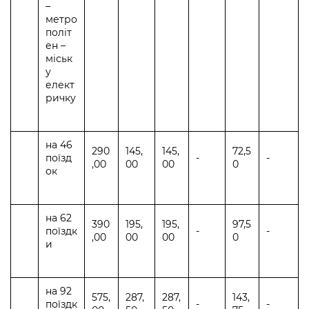
–
метро
політ
ен –
міськ
у
елект
ричку
на 46
290
145,
145,
72,5
поїзд
-
-
,00
00
00
0
ок
на 62
390
195,
195,
97,5
поїздк
-
-
,00
00
00
0
и
на 92
575,
287,
287,
143,
поїздк
-
-