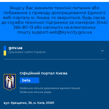
Якщо у Вас виникли технічні питання або
побажання з приводу доопрацювання Єдиного
веб-порталу м. Києва, то зверніться, будь ласка,
до служби технічної підтримки за номером: (044)
366-80-13 або напишіть на електронну
пошту
support.web@kyivcity.gov.ua
gov.ua
Державні сайти України
Офіційний портал Києва
beta
Київська міська державна адміністрація
Київська міська рада
вул. Хрещатик, 36, м. Київ, 01001