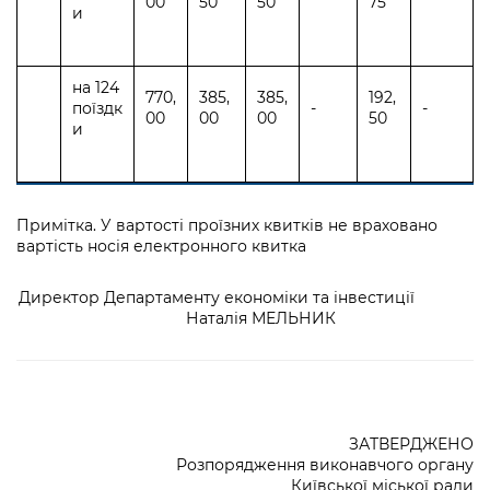
00
50
50
75
и
на 124
770,
385,
385,
192,
поїздк
-
-
00
00
00
50
и
Примітка. У вартості проїзних квитків не враховано
вартість носія електронного квитка
Директор Департаменту економіки та інвестиції
Наталія МЕЛЬНИК
ЗАТВЕРДЖЕНО
Розпорядження виконавчого органу
Київської міської ради