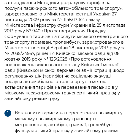
Підприємства, установи, організації
затвердження Методики розрахунку тарифів на
Уряд» – місцевий рівень»
Про відкриті дані
послуги пасажирського автомобільного транспорту»,
Портал Захисників та Захисниць
зареєстрованого в Міністерстві юстиції України 27
Kyiv International Relations
Важливе під час воєнного стану
Портал даних Києва
листопада 2009 року за № 1146/17162, наказу
Безбар'єрність
Міністерства інфраструктури України від 25 листопада
Річні звіти
Публічні дашборди
2013 року № 940 «Про затвердження Порядку
Портал послуг
формування тарифів на послуги міського електричного
Гендерна політика
транспорту (трамвай, тролейбус)», зареєстрованого в
Міський застосунок Київ Цифровий
Міністерстві юстиції України 28 листопада 2013 року за
Безбар'єрність
№ 2035/24567, рішення Київської міської ради від 08
Важливе під час воєнного стану
жовтня 2015 року № 125/2028 «Про встановлення
Київська міська військова адміністрація
повноважень виконавчого органу Київської міської
ради (Київської міської державної адміністрації) щодо
регулювання цін (тарифів) на соціально значущі
послуги автомобільного транспорту», з метою
встановлення тарифів на перевезення пасажирів у
міському пасажирському транспорті, який працює у
звичайному режимі руху:
Встановити тарифи на перевезення пасажирів у
міському пасажирському транспорті –
метрополітені, автобусі, трамваї, тролейбусі,
фунікулері, який працює у звичайному режимі