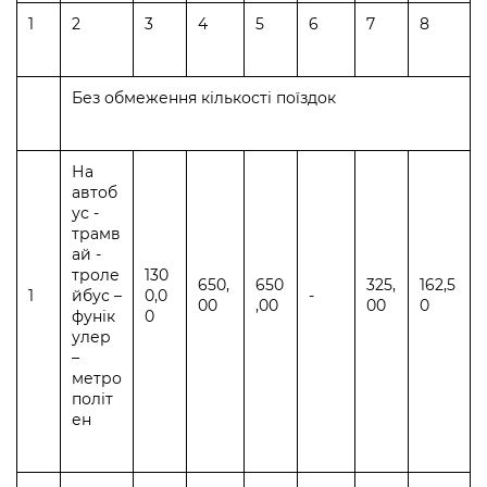
1
2
3
4
5
6
7
8
Без обмеження кількості поїздок
На
автоб
ус -
трамв
ай -
троле
130
650,
650
325,
162,5
1
йбус –
0,0
-
00
,00
00
0
фунік
0
улер
–
метро
політ
ен