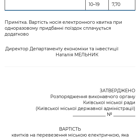
10–19
7,70
автобусом, трамваєм,
Примітка. Вартість носія електронного квитка при
тролейбусом, фунікулером,
20–29
7,40
одноразовому придбанні поїздок сплачується
метрополітеном (у разі
додатково
одноразового придбання
поїздок шляхом поповнення
30–39
7,10
транспортного ресурсу носія
Директор Департаменту економіки та інвестиції
електронного квитка)
Наталія МЕЛЬНИК
40–49
6,80
50
6,50
ЗАТВЕРДЖЕНО
Розпорядження виконавчого органу
Київської міської ради
(Київської міської державної адміністрації)
_______________ № __________
ВАРТІСТЬ
квитків на перевезення міською електричкою, яка