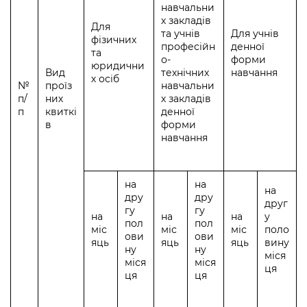
навчальни
х закладів
Для
та учнів
Для учнів
фізичних
професійн
денної
та
о-
форми
юридични
Вид
технічних
навчання
х осіб
№
проїз
навчальни
п/
них
х закладів
п
квиткі
денної
в
форми
навчання
на
на
на
дру
дру
друг
гу
гу
на
на
на
у
пол
пол
міс
міс
міс
поло
ови
ови
яць
яць
яць
вину
ну
ну
міся
міся
міся
ця
ця
ця