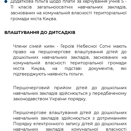
Додаткова пільга щодо плати за харчування учнів 5 -
Підприємства, установи, організації
Уряд» – місцевий рівень»
Про відкриті дані
11 класів загальноосвітніх навчальних закладів,
Портал Захисників та Захисниць
заснованих на комунальній власності територіальної
Kyiv International Relations
Важливе під час воєнного стану
Портал даних Києва
громади міста Києва.
Безбар'єрність
Річні звіти
Публічні дашборди
ВЛАШТУВАННЯ ДО ДИТСАДКІВ
Портал послуг
Гендерна політика
Міський застосунок Київ Цифровий
Члени сімей киян - Героїв Небесної Сотні мають
Безбар'єрність
право на першочергове влаштування дітей до
дошкільних навчальних закладів, заснованих на
Важливе під час воєнного стану
комунальній власності територіальної громади
Київська міська військова адміністрація
міста Києва, на підставі документів, які
підтверджують наявність пільги.
Першочерговий прийом дітей до дошкільних
навчальних закладів здійснюється у передбаченому
законодавством України порядку.
Першочергове влаштування дітей до дошкільних
навчальних закладів здійснюється з дотриманням
Порядку електронного запису дітей до дошкільних
навчальних закладів комунальної власності