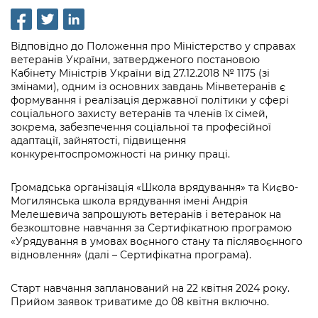
інформації
Рішення та розпорядження
Освіта та навчальні заклади
Громадська експертиза
Медіагалерея
Інформація з обмеженим доступом
Портал Послуг
Проєкти розпоряджень, що
Дороги, транспорт та парковки
Громадський бюджет
Відповідно до Положення про Міністерство у справах
Підписатися на новини та анонси від
перебувають на погодженні КМВА
ветеранів України, затвердженого постановою
Подати запит онлайн
КМДА / Subscribe to announcements
Навколишнє середовище міста
Консультації з громадськістю
Кабінету Міністрів України від 27.12.2018 № 1175 (зі
from the KCSA
Рішення Київради
змінами), одним із основних завдань Мінветеранів є
Проекти нормативно-правових та
Містобудування та земельні ділянки
формування і реалізація державної політики у сфері
Громадська рада
інших актів
Порядок акредитації медіа /
Контактна інформація
соціального захисту ветеранів та членів їх сімей,
Accreditation process
зокрема, забезпечення соціальної та професійної
Культура, спорт, дозвілля
Петиції
Нормативна база
адаптації, зайнятості, підвищення
Графік роботи та прийому громадян
Подати журналістський запит /
конкурентоспроможності на ринку праці.
Бізнес та ліцензування
Відкритий бюджет
Питання і відповіді про публічну
Submitting a media request
Вакансії
інформацію
Громадська організація «Школа врядування» та Києво-
Фінанси та бюджет
Контактний центр
Зйомки в лікарнях в умовах воєнного
Могилянська школа врядування імені Андрія
Статистика
Порядок оскарження рішень, дій чи
стану / Rules for media coverage of
Мелешевича запрошують ветеранів і ветеранок на
Безпека та правопорядок
Допомога учасникам АТО
бездіяльності розпорядників інформації
безкоштовне навчання за Сертифікатною програмою
hospitals at work under martial law
Звернення громадян
«Урядування в умовах воєнного стану та післявоєнного
Ритуальні послуги
Рада з питань внутрішньо переміщених
відновлення» (далі – Сертифікатна програма).
Звіти про опрацювання запитів на
Контакти для медіа / Contacts for mass
Регуляторна діяльність
осіб при Київській міській військовій
публічну інформацію
media
Іноземцям / For foreigners
адміністрації
Старт навчання запланований на 22 квітня 2024 року.
Промисловість і наука Києва
Інформація для споживачів
Прийом заявок триватиме до 08 квітня включно.
Пам'ятки культурної спадщини
«Ініціатива «Партнерство «Відкритий