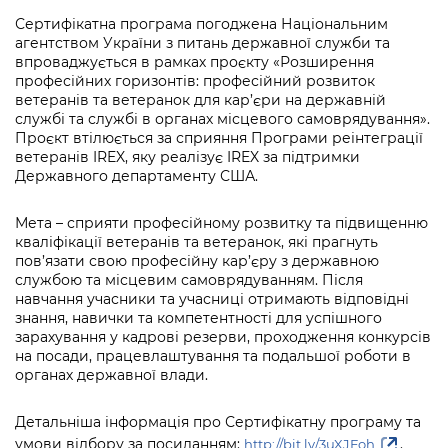
Підприємства, установи, організації
Уряд» – місцевий рівень»
Про відкриті дані
Сертифікатна програма погоджена Національним
Портал Захисників та Захисниць
агентством України з питань державної служби та
Kyiv International Relations
Важливе під час воєнного стану
Портал даних Києва
впроваджується в рамках проєкту «Розширення
Безбар'єрність
професійних горизонтів: професійний розвиток
Річні звіти
ветеранів та ветеранок для кар’єри на державній
Публічні дашборди
Портал послуг
службі та службі в органах місцевого самоврядування».
Гендерна політика
Проєкт втілюється за сприяння Програми реінтеграції
Міський застосунок Київ Цифровий
ветеранів IREX, яку реалізує IREX за підтримки
Безбар'єрність
Державного департаменту США.
Важливе під час воєнного стану
Київська міська військова адміністрація
Мета – сприяти професійному розвитку та підвищенню
кваліфікації ветеранів та ветеранок, які прагнуть
пов’язати свою професійну кар’єру з державною
службою та місцевим самоврядуванням. Після
навчання учасники та учасниці отримають відповідні
знання, навички та компетентності для успішного
зарахування у кадрові резерви, проходження конкурсів
на посади, працевлаштування та подальшої роботи в
органах державної влади.
Детальніша інформація про Сертифікатну програму та
умови відбору за посиланням:
.
http://bit.ly/3uXJFoh