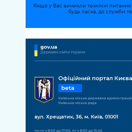
Якщо у Вас виникли технічні питання
будь ласка, до служби т
gov.ua
Державні сайти України
Офіційний портал Києв
beta
Київська міська державна адміністрація
Київська міська рада
вул. Хрещатик, 36, м. Київ, 01001
пн-чт з 8:00 до 17:00, пт з 8:00 до 15:45