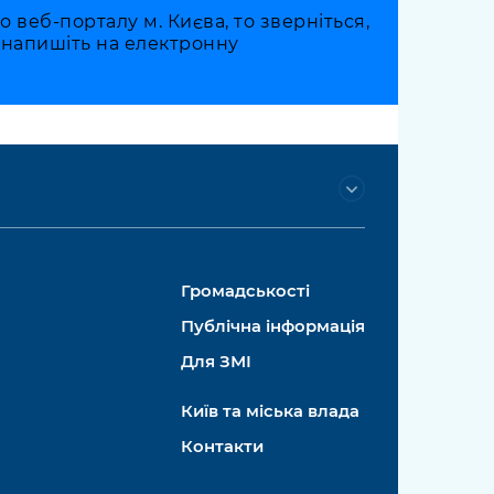
веб-порталу м. Києва, то зверніться,
о напишіть на електронну
Громадськості
Публічна інформація
Для ЗМІ
Київ та міська влада
Контакти