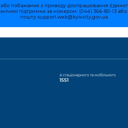
 або побажання з приводу доопрацювання Єдиного 
ехнічної підтримки за номером: (044) 366-80-13 аб
пошту
support.web@kyivcity.gov.ua
а
зі стаціонарного та мобільного
1551