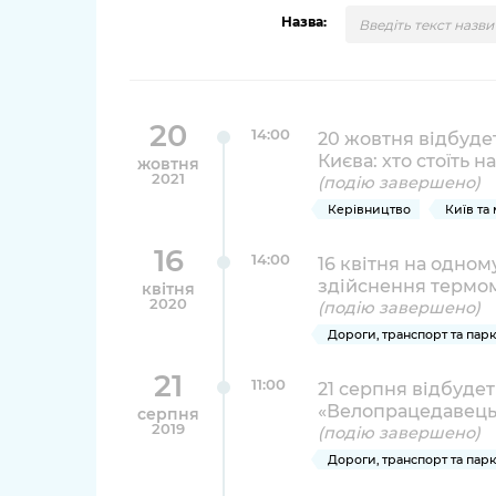
довідки
Назва:
Структура
Лікарні 
Рішення та розпорядження
Освіта та
Проєкти розпоряджень, що
20
заклади
14:00
20 жовтня відбуде
перебувають на погодженні
Києва: хто стоїть н
жовтня
КМВА
Дороги, 
2021
(подію завершено)
парковки
Керівництво
Київ та
Навколи
16
14:00
16 квітня на одно
середови
здійснення термомет
квітня
2020
(подію завершено)
Дороги, транспорт та пар
21
11:00
21 серпня відбуде
«Велопрацедавець
серпня
2019
(подію завершено)
Дороги, транспорт та пар