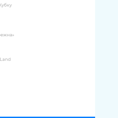
 Кубку
ережна»
 Land