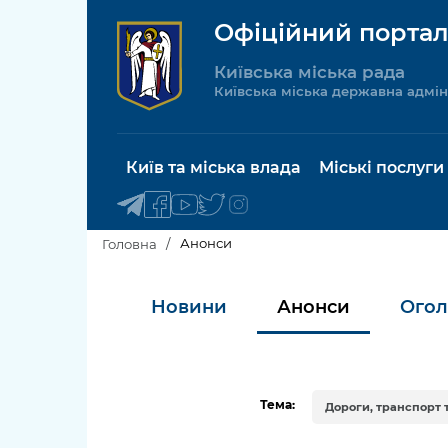
Офіційний портал
Київська міська рада
Київська міська державна адмін
Київ та міська влада
Міські послуги
Анонси
Головна
Київський міський голова
Будинок 
Новини
Анонси
Ого
послуги
Київська міська рада
Пільги, су
Про Київ
соціальн
Тема:
Дороги, транспорт 
Керівництво КМДА
Паспорт, 