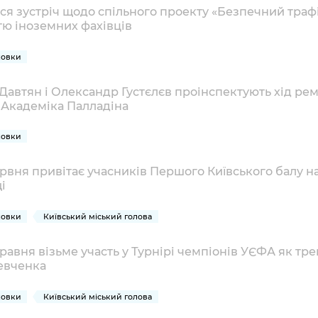
ься зустріч щодо спільного проекту «Безпечний траф
тю іноземних фахівців
ковки
Давтян і Олександр Густєлєв проінспектують хід ре
і Академіка Палладіна
ковки
ервня привітає учасників Першого Київського балу н
і
ковки
Київський міський голова
травня візьме участь у Турнірі чемпіонів УЄФА як тр
евченка
ковки
Київський міський голова