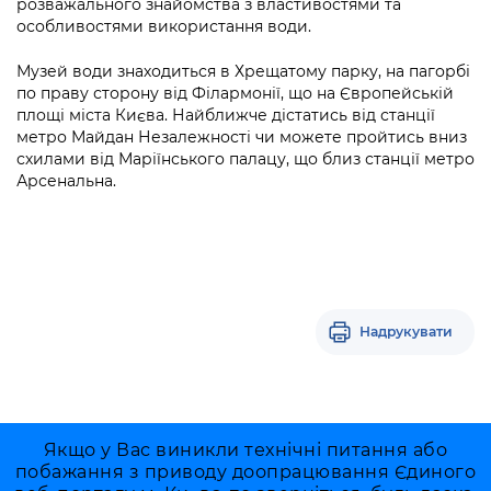
розважального знайомства з властивостями та
Підприємства, установи, організації
Уряд» – місцевий рівень»
Про відкриті дані
особливостями використання води.
Портал Захисників та Захисниць
Kyiv International Relations
Важливе під час воєнного стану
Портал даних Києва
Музей води знаходиться в Хрещатому парку, на пагорбі
Безбар'єрність
по праву сторону від Філармонії, що на Європейській
Річні звіти
Публічні дашборди
площі міста Києва. Найближче дістатись від станції
Портал послуг
метро Майдан Незалежності чи можете пройтись вниз
Гендерна політика
схилами від Маріїнського палацу, що близ станції метро
Міський застосунок Київ Цифровий
Арсенальна.
Безбар'єрність
Важливе під час воєнного стану
Київська міська військова адміністрація
Надрукувати
Якщо у Вас виникли технічні питання або
побажання з приводу доопрацювання Єдиного