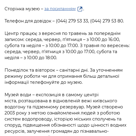
інформації
Рішення та розпорядження
Освіта та навчальні заклади
Громадська експертиза
Медіагалерея
Сторінка музею –
.
за посиланням
Інформація з обмеженим доступом
Портал Послуг
Проєкти розпоряджень, що
Дороги, транспорт та парковки
Громадський бюджет
Підписатися на новини та анонси від
Телефон для довідок – (044) 279 53 33, (044) 279 53 80.
перебувають на погодженні КМВА
Подати запит онлайн
КМДА / Subscribe to announcements
Навколишнє середовище міста
Консультації з громадськістю
from the KCSA
Центр працює з вересня по травень за попереднім
Рішення Київради
Проекти нормативно-правових та
записом: середа, червер, п’ятниця – з 10:00 до 16:00,
Містобудування та земельні ділянки
Громадська рада
інших актів
субота та неділя – з 10:00 до 17:00. З травня по вересень:
Порядок акредитації медіа /
Контактна інформація
середа, червер, п’ятниця з 10:00 до 17:00, субота та
Accreditation process
Культура, спорт, дозвілля
Петиції
неділя – з 10:00 до 18:00.
Нормативна база
Графік роботи та прийому громадян
Подати журналістський запит /
Бізнес та ліцензування
Відкритий бюджет
Понеділок та вівторок – санітарні дні. За уточненням
Питання і відповіді про публічну
Submitting a media request
Вакансії
режиму роботи чи для отримання більш детальної
інформацію
Фінанси та бюджет
Контактний центр
інформації телефонуйте до музею.
Зйомки в лікарнях в умовах воєнного
Статистика
Порядок оскарження рішень, дій чи
стану / Rules for media coverage of
Безпека та правопорядок
Допомога учасникам АТО
Музей води – експозиція в самому центрі
бездіяльності розпорядників інформації
hospitals at work under martial law
Звернення громадян
міста, розташована в відновленій вежі київського
Ритуальні послуги
водогону та підземному резервуар. Музей створено
Рада з питань внутрішньо переміщених
Звіти про опрацювання запитів на
Контакти для медіа / Contacts for mass
Регуляторна діяльність
2003 року з метою ознайомлення людей з роботою
осіб при Київській міській військовій
публічну інформацію
media
систем водопроводу, історією міських сполучень та
Іноземцям / For foreigners
адміністрації
Промисловість і наука Києва
споруд, підвищення обізнаності щодо цінності водних
Інформація для споживачів
ресурсів, залучення громадян до пізнавально-
Пам'ятки культурної спадщини
«Ініціатива «Партнерство «Відкритий