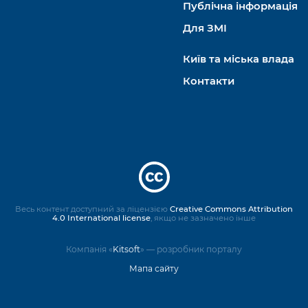
Публічна інформація
Для ЗМІ
Київ та міська влада
Контакти
Весь контент доступний за ліцензією
Creative Commons Attribution
4.0 International license
, якщо не зазначено інше
Компанія «
Kitsoft
» — розробник порталу
Мапа сайту