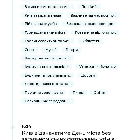
Захисникам, ветеранам та їхнім родинам
Про Київ
Київ та міська влада
Важливе під час воєнного стану
Військова служба
Безпека та правопорядок
Громадська активність
Розваги та відпочинок
Творчі колективи та ансамблі
Бібліотеки
Спорт
Музеї
Театри
Культурно-мистецькі масові заходи
Культура, спорт, дозвілля
Утримання будинку
Будинок та комунальні послуги
Дороги
Дороги, транспорт та парковки
Парки та зелені зони
Пляжі
Сміття
Навколишнє середовище міста
16:14
Київ відзначатиме День міста без
загальноміських святкувань, утім з