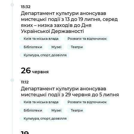
Підприємства, установи, організації
Уряд» – місцевий рівень»
Про відкриті дані
15:32
Портал Захисників та Захисниць
Департамент культури анонсував
Kyiv International Relations
Важливе під час воєнного стану
Портал даних Києва
мистецькі події з 13 до 19 липня, серед
Безбар'єрність
яких – низка заходів до Дня
Річні звіти
Української Державності
Публічні дашборди
Портал послуг
Київ та міська влада
Розваги та відпочинок
Гендерна політика
Міський застосунок Київ Цифровий
Бібліотеки
Музеї
Театри
Безбар'єрність
Культура, спорт, дозвілля
Важливе під час воєнного стану
Київська міська військова адміністрація
26
червня
11:12
Департамент культури анонсував
мистецькі події з 29 червня до 5 липня
Київ та міська влада
Розваги та відпочинок
Бібліотеки
Музеї
Театри
Культура, спорт, дозвілля