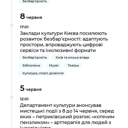
Безбар'єрність
8
червня
17:01
Заклади культури Києва посилюють
розвиток безбар’єрності: адаптують
простори, впроваджують цифрові
сервіси та інклюзивні формати
Безбар'єрність
Київ та міська влада
Бібліотеки
Музеї
Театри
Культура, спорт, дозвілля
5
червня
12:01
Департамент культури анонсував
мистецькі події з 8 до 14 червня, серед
яких – петриківський розпис «котячим
пензликом» – арттерапія для людей з
інвалідністю