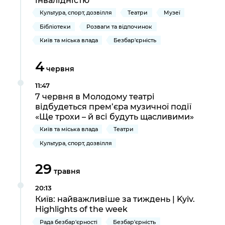
Культура, спорт, дозвілля
Театри
Музеї
Бібліотеки
Розваги та відпочинок
Київ та міська влада
Безбар'єрність
4
червня
11:47
7 червня в Молодому театрі
відбудеться прем’єра музичної події
«Ще трохи – й всі будуть щасливими»
Київ та міська влада
Театри
Культура, спорт, дозвілля
29
травня
20:13
Київ: найважливіше за тиждень | Kyiv.
Highlights of the week
Рада безбар'єрності
Безбар'єрність