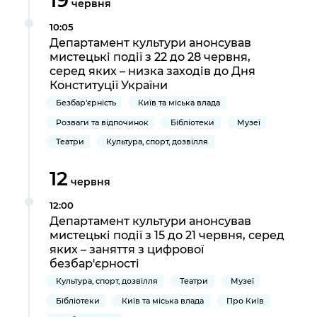
19
червня
10:05
Департамент культури анонсував
мистецькі події з 22 до 28 червня,
серед яких – низка заходів до Дня
Конституції України
Безбар'єрність
Київ та міська влада
Розваги та відпочинок
Бібліотеки
Музеї
Театри
Культура, спорт, дозвілля
12
червня
12:00
Департамент культури анонсував
мистецькі події з 15 до 21 червня, серед
яких – заняття з цифрової
безбар'єрності
Культура, спорт, дозвілля
Театри
Музеї
Бібліотеки
Київ та міська влада
Про Київ