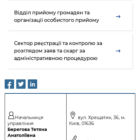
Підприємства, установи, організації
Уряд» – місцевий рівень»
Про відкриті дані
Портал Захисників та Захисниць
Відділ прийому громадян та
Kyiv International Relations
Важливе під час воєнного стану
Портал даних Києва
організації особистого прийому
Безбар'єрність
Річні звіти
Публічні дашборди
Портал послуг
Гендерна політика
Сектор реєстрації та контролю за
Міський застосунок Київ Цифровий
розглядом заяв та скарг за
Безбар'єрність
адміністративною процедурою
Важливе під час воєнного стану
Київська міська військова адміністрація
Начальниця
вул. Хрещатик, 36, м.
управління
Київ, 01636
Берегова Тетяна
Анатоліївна