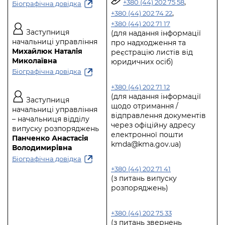
,
+380 (44) 202 75 58
Біографічна довідка
,
+380 (44) 202 74 22
+380 (44) 202 71 17
Заступниця
(для надання інформації
начальниці управління
про надходження та
Михайлюк Наталія
реєстрацію листів від
Миколаївна
юридичних осіб)
Біографічна довідка
+380 (44) 202 71 12
(для надання інформації
Заступниця
щодо отримання /
начальниці управління
відправлення документів
– начальниця відділу
через офіційну адресу
випуску розпоряджень
електронної пошти
Панченко Анастасія
kmda@kma.gov.ua
)
Володимирівна
Біографічна довідка
+380 (44) 202 71 41
(з питань випуску
розпоряджень)
+380 (44) 202 75 33
(з питань звернень