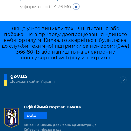
у форматі .pdf, 4.76 Мб
Якщо у Вас виникли технічні питання або
побажання з приводу доопрацювання Єдиного
веб-порталу м. Києва, то зверніться, будь ласка,
до служби технічної підтримки за номером: (044)
366-80-13 або напишіть на електронну
пошту
support.web@kyivcity.gov.ua
gov.ua
Державні сайти України
Офіційний портал Києва
beta
Київська міська державна адміністрація
Київська міська рада