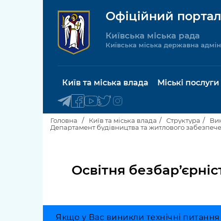
Офіційний портал
Київська міська рада
Київська міська державна адмін
Київ та міська влада
Міські послуги
Головна
Київ та міська влада
Структура
Вик
Департамент будівництва та житлового забезпеч
Київський міський голова
Будинок 
послуги
Освітня безбар’єрніс
Київська міська рада
Пільги, су
Про Київ
соціальн
Керівництво КМДА
Паспорт, 
Якщо у Вас виникли технічні питання