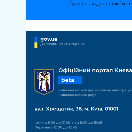
довідки
будь ласка, до служби т
Структура
Лікарні 
Рішення та розпорядження
Освіта та
Проєкти розпоряджень, що
заклади
gov.ua
перебувають на погодженні
Державні сайти України
КМВА
Дороги, 
парковки
Навколи
Офіційний портал Києв
середови
beta
Київська міська державна адміністрація
Київська міська рада
вул. Хрещатик, 36, м. Київ, 01001
пн-чт з 8:00 до 17:00, пт з 8:00 до 15:45
Перерва з 12:00 до 12:45