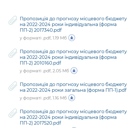
Підприємства, установи, організації
Уряд» – місцевий рівень»
Про відкриті дані
Портал Захисників та Захисниць
Kyiv International Relations
Важливе під час воєнного стану
Портал даних Києва
Пропозиція до прогнозу місцевого бюджету
Безбар'єрність
на 2022-2024 роки індивідуальна (форма
Річні звіти
Публічні дашборди
ПП-2) 2017340.pdf
Портал послуг
Гендерна політика
у форматі .pdf, 1.19 Мб
Міський застосунок Київ Цифровий
Безбар'єрність
Пропозиція до прогнозу місцевого бюджету
Важливе під час воєнного стану
на 2022-2024 роки індивідуальна (форма
Київська міська військова адміністрація
ПП-2) 2010160.pdf
у форматі .pdf, 2.05 Мб
Пропозиція до прогнозу місцевого бюджету
на 2022-2024 роки загальна (форма ПП-1).pdf
у форматі .pdf, 1.16 Мб
Пропозиція до прогнозу місцевого бюджету
на 2022-2024 роки індивідуальна (форма
ПП-2) 2017520.pdf