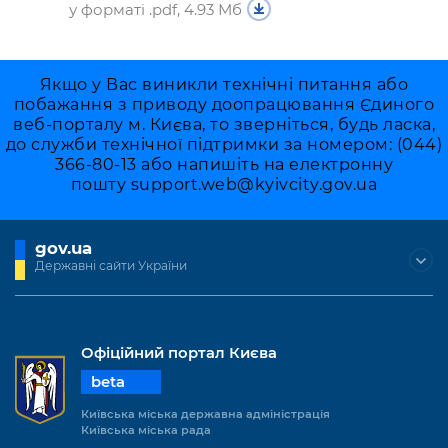
у форматі .pdf, 4.93 Мб
Якщо у Вас виникли технічні питання або
побажання з приводу доопрацювання Єдиного
веб-порталу м. Києва, то зверніться, будь ласка,
до служби технічної підтримки за номером: (044)
366-80-13 або напишіть на електронну
пошту
support.web@kyivcity.gov.ua
gov.ua
Державні сайти України
Офіційний портал Києва
beta
Київська міська державна адміністрація
Київська міська рада