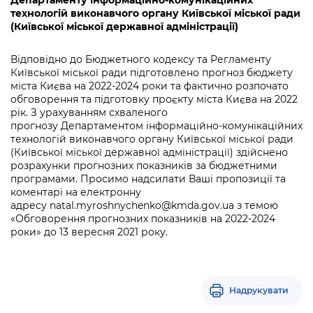
Департаменту інформаційно-комунікаційних
інформації
Рішення та розпорядження
Освіта та навчальні заклади
Громадська експертиза
технологій виконавчого органу Київської міської ради
Медіагалерея
(Київської міської державної адміністрації)
Інформація з обмеженим доступом
Портал Послуг
Проєкти розпоряджень, що
Дороги, транспорт та парковки
Громадський бюджет
Підписатися на новини та анонси від
перебувають на погодженні КМВА
Подати запит онлайн
Відповідно до Бюджетного кодексу та Регламенту
КМДА / Subscribe to announcements
Навколишнє середовище міста
Консультації з громадськістю
Київської міської ради підготовлено прогноз бюджету
from the KCSA
Рішення Київради
міста Києва на 2022-2024 роки та фактично розпочато
Проекти нормативно-правових та
Містобудування та земельні ділянки
обговорення та підготовку проєкту міста Києва на 2022
Громадська рада
інших актів
Порядок акредитації медіа /
Контактна інформація
рік. З урахуванням схваленого
Accreditation process
прогнозу Департаментом інформаційно-комунікаційних
Культура, спорт, дозвілля
Петиції
Нормативна база
технологій виконавчого органу Київської міської ради
Графік роботи та прийому громадян
Подати журналістський запит /
(Київської міської державної адміністрації) здійснено
Бізнес та ліцензування
Відкритий бюджет
Питання і відповіді про публічну
розрахунки прогнозних показників за бюджетними
Submitting a media request
Вакансії
інформацію
програмами. Просимо надсилати Ваші пропозиції та
Фінанси та бюджет
Контактний центр
коментарі на електронну
Зйомки в лікарнях в умовах воєнного
Статистика
адресу
natal.myroshnychenko@kmda.gov.ua
з темою
Порядок оскарження рішень, дій чи
стану / Rules for media coverage of
Безпека та правопорядок
Допомога учасникам АТО
«Обговорення прогнозних показників на 2022-2024
бездіяльності розпорядників інформації
hospitals at work under martial law
Звернення громадян
роки» до 13 вересня 2021 року.
Ритуальні послуги
Рада з питань внутрішньо переміщених
Звіти про опрацювання запитів на
Контакти для медіа / Contacts for mass
Регуляторна діяльність
осіб при Київській міській військовій
публічну інформацію
media
Іноземцям / For foreigners
адміністрації
Промисловість і наука Києва
Надрукувати
Інформація для споживачів
Пам'ятки культурної спадщини
«Ініціатива «Партнерство «Відкритий