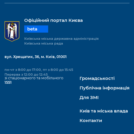
Підприємства, установи, організації
Уряд» – місцевий рівень»
Про відкриті дані
Портал Захисників та Захисниць
Kyiv International Relations
Важливе під час воєнного стану
Портал даних Києва
Офіційний портал Києва
Безбар'єрність
Річні звіти
beta
Публічні дашборди
Портал послуг
Київська міська державна адміністрація
Гендерна політика
Київська міська рада
Міський застосунок Київ Цифровий
Безбар'єрність
вул. Хрещатик, 36, м. Київ, 01001
Важливе під час воєнного стану
Київська міська військова адміністрація
пн-чт з 8:00 до 17:00, пт з 8:00 до 15:45
Перерва з 12:00 до 12:45
зі стаціонарного та мобільного
Громадськості
1551
Публічна інформація
Для ЗМІ
Київ та міська влада
Контакти