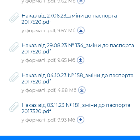
у форматі .pdf, 9.62 Мб
Підприємства, установи, організації
Уряд» – місцевий рівень»
Про відкриті дані
Портал Захисників та Захисниць
Kyiv International Relations
Наказ від 27.06.23_зміни до паспорта
Важливе під час воєнного стану
Портал даних Києва
2017520.pdf
Безбар'єрність
Річні звіти
у форматі .pdf, 9.67 Мб
Публічні дашборди
Портал послуг
Гендерна політика
Наказ від 29.08.23 № 134_зміни до паспорта
Міський застосунок Київ Цифровий
2017520.pdf
Безбар'єрність
у форматі .pdf, 9.65 Мб
Важливе під час воєнного стану
Київська міська військова адміністрація
Наказ від 04.10.23 № 158_зміни до паспорта
2017520.pdf
у форматі .pdf, 4.88 Мб
Наказ від 03.11.23 № 181_зміни до паспорта
2017520.pdf
у форматі .pdf, 9.93 Мб