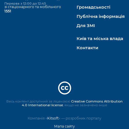
Перерва з 12:00 до 12:45
зі стаціонарного та мобільного
Громадськості
1551
Публічна інформація
Для ЗМІ
Київ та міська влада
Контакти
Весь контент доступний за ліцензією
Creative Commons Attribution
4.0 International license
, якщо не зазначено інше
Компанія «
Kitsoft
» — розробник порталу
Мапа сайту