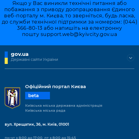
Якщо у Вас виникли технічні питання або
побажання з приводу доопрацювання Єдиного
веб-порталу м. Києва, то зверніться, будь ласка,
до служби технічної підтримки за номером: (044)
366-80-13 або напишіть на електронну
пошту
support.web@kyivcity.gov.ua
gov.ua
Державні сайти України
Офіційний портал Києва
beta
Київська міська державна адміністрація
Київська міська рада
вул. Хрещатик, 36, м. Київ, 01001
пн-чт з 8:00 до 17:00, пт з 8:00 до 15:45