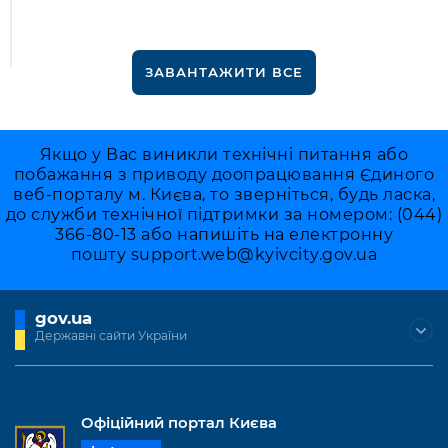
ЗАВАНТАЖИТИ ВСЕ
Якщо у Вас виникли технічні питання або
побажання з приводу доопрацювання Єдиного
веб-порталу м. Києва, то зверніться, будь ласка,
до служби технічної підтримки за номером: (044)
366-80-13 або напишіть на електронну
пошту
support.web@kyivcity.gov.ua
gov.ua
Державні сайти України
Офіційний портал Києва