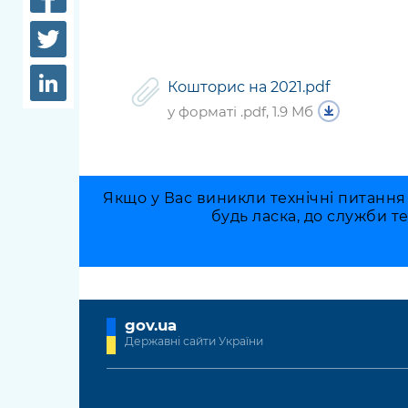
довідки
Структура
Лікарні 
Рішення та розпорядження
Освіта та
Кошторис на 2021.pdf
Проєкти розпоряджень, що
заклади
у форматі .pdf, 1.9 Мб
перебувають на погодженні
КМВА
Дороги, 
парковки
Якщо у Вас виникли технічні питання
Навколи
будь ласка, до служби т
середови
gov.ua
Державні сайти України