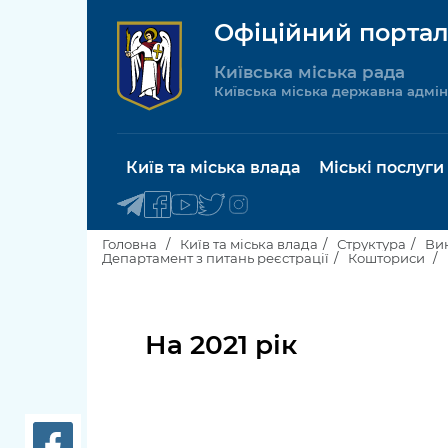
Офіційний портал
Київська міська рада
Київська міська державна адмін
Київ та міська влада
Міські послуги
Головна
Київ та міська влада
Структура
Вик
Департамент з питань реєстрації
Кошториси
Київський міський голова
Будинок 
послуги
На 2021 рік
Київська міська рада
Пільги, су
Про Київ
соціальн
Керівництво КМДА
Паспорт, 