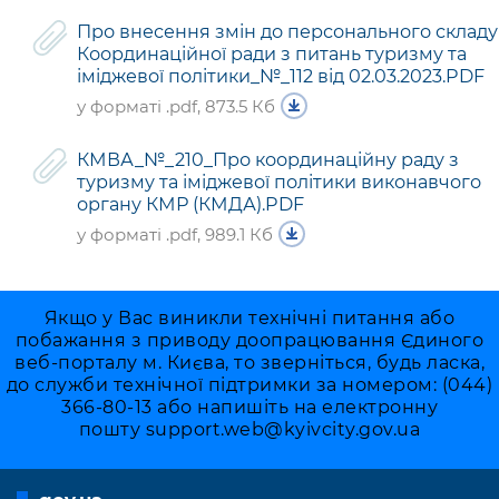
Підприємства, установи, організації
Уряд» – місцевий рівень»
Про відкриті дані
Про внесення змін до персонального складу
Портал Захисників та Захисниць
Координаційної ради з питань туризму та
Kyiv International Relations
Важливе під час воєнного стану
Портал даних Києва
іміджевої політики_№_112 від 02.03.2023.PDF
Безбар'єрність
Річні звіти
у форматі .pdf, 873.5 Кб
Публічні дашборди
Портал послуг
Гендерна політика
КМВА_№_210_Про координаційну раду з
Міський застосунок Київ Цифровий
туризму та іміджевої політики виконавчого
Безбар'єрність
органу КМР (КМДА).PDF
Важливе під час воєнного стану
у форматі .pdf, 989.1 Кб
Київська міська військова адміністрація
Якщо у Вас виникли технічні питання або
побажання з приводу доопрацювання Єдиного
веб-порталу м. Києва, то зверніться, будь ласка,
до служби технічної підтримки за номером: (044)
366-80-13 або напишіть на електронну
пошту
support.web@kyivcity.gov.ua