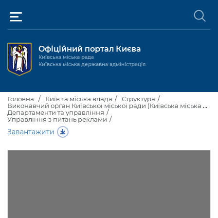
Офіційний портал Києва
Київська міська рада
Київська міська державна адміністрація
Київ та міська влада
Головна
Київ та міська влада
Структура
Виконавчий орган Київської міської ради (Київська міська державна адміністрація)
Департаменти та управління
Міські послуги
Управління з питань реклами
Київський міський голова
Завантажити
Громадськості
Київська міська рада
Будинок та комунальні послуги
Публічна інформація
Про Київ
Пільги, субсидії та соціальний захист
Реєстр громадських об'єднань
Керівництво КМДА
Для медіа / For Media
Паспорт, свідоцтва та довідки
Громадські слухання
Доступ до публічної інформації
Структура
Версія для людей з
Лікарні та медицина
Запобігання
Місцеві ініціативи
Про систему обліку публічної
Новини та Анонси
порушеннями
корупції
зору