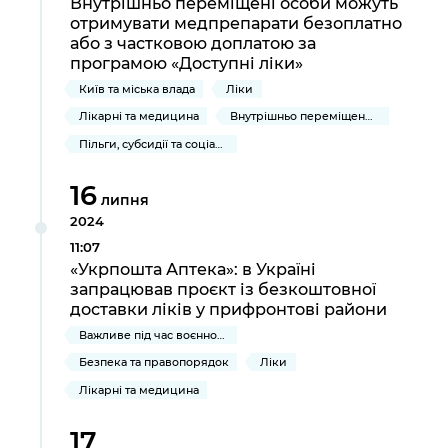
Внутрішньо переміщені особи можуть
отримувати медпрепарати безоплатно
або з частковою доплатою за
програмою «Доступні ліки»
Київ та міська влада
Ліки
Лікарні та медицина
Внутрішньо переміщеним громадянам України
Пільги, субсидії та соціальний захист
16
липня
2024
11:07
«Укрпошта Аптека»: в Україні
запрацював проєкт із безкоштовної
доставки ліків у прифронтові райони
Важливе під час воєнного стану
Безпека та правопорядок
Ліки
Лікарні та медицина
17