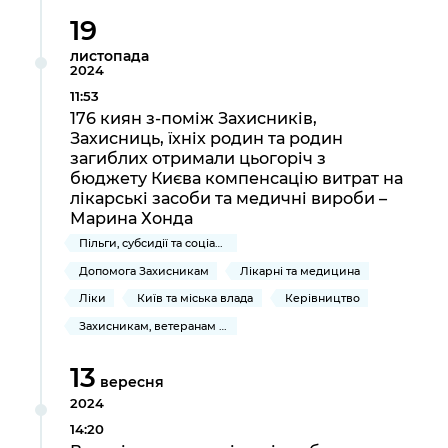
Підприємства, установи, організації
Уряд» – місцевий рівень»
Про відкриті дані
19
Портал Захисників та Захисниць
Kyiv International Relations
листопада
Важливе під час воєнного стану
Портал даних Києва
2024
Безбар'єрність
Річні звіти
11:53
Публічні дашборди
Портал послуг
176 киян з-поміж Захисників,
Гендерна політика
Захисниць, їхніх родин та родин
Міський застосунок Київ Цифровий
загиблих отримали цьогоріч з
Безбар'єрність
бюджету Києва компенсацію витрат на
лікарські засоби та медичні вироби –
Важливе під час воєнного стану
Київська міська військова адміністрація
Марина Хонда
Пільги, субсидії та соціальний захист
Допомога Захисникам
Лікарні та медицина
Ліки
Київ та міська влада
Керівництво
Захисникам, ветеранам та їхнім родинам
13
вересня
2024
14:20