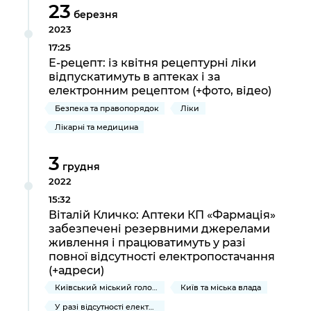
23
березня
2023
17:25
Е-рецепт: із квітня рецептурні ліки
відпускатимуть в аптеках і за
електронним рецептом (+фото, відео)
Безпека та правопорядок
Ліки
Лікарні та медицина
3
грудня
2022
15:32
Віталій Кличко: Аптеки КП «Фармація»
забезпечені резервними джерелами
живлення і працюватимуть у разі
повної відсутності електропостачання
(+адреси)
Київський міський голова
Київ та міська влада
У разі відсутності електропостачання