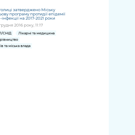
толиці затверджено Міську
ьову програму протидії епідемії
-інфекції на 2017-2021 роки
грудня 2016 року, 11:17
Л/СНІД
Лікарні та медицина
рівництво
їв та міська влада