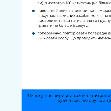
см), з частотою 100 натискань (не більше
виконати 2 вдихи з використанням маск
відсутності захисних засобів можна не 
проводити тільки натискання на грудну
тривати не більше 5 секунд;
поперемінно повторювати попередні дв
Змінювати особу, що проводить натиснен
Якщо у Вас виникли технічні питання
будь ласка, до служби т