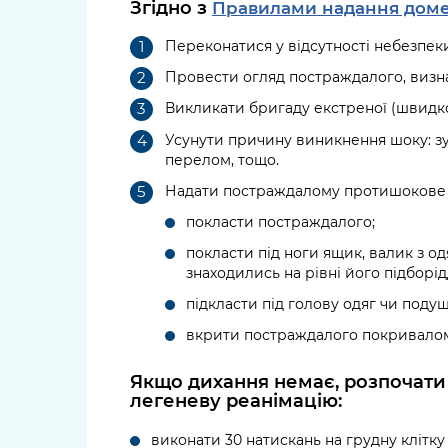
Згідно з
Правилами надання доме
Переконатися у відсутності небезпек
Провести огляд постраждалого, визнач
Викликати бригаду екстреної (швидко
Усунути причину виникнення шоку: з
перелом, тощо.
Надати постраждалому протишокове
покласти постраждалого;
покласти під ноги ящик, валик з од
знаходились на рівні його підборід
підкласти під голову одяг чи подуш
вкрити постраждалого покривало
Якщо дихання немає, розпочати
легеневу реанімацію:
виконати 30 натискань на грудну клітк