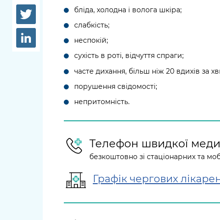
довідки
бліда, холодна і волога шкіра;
Структура
Лікарні 
слабкість;
Рішення та розпорядження
неспокій;
Освіта та
Проєкти розпоряджень, що
сухість в роті, відчуття спраги;
заклади
перебувають на погодженні
часте дихання, більш ніж 20 вдихів за х
КМВА
Дороги, 
порушення свідомості;
парковки
непритомність.
Навколи
середови
Телефон швидкої меди
безкоштовно зі стаціонарних та мо
Графік чергових лікаре