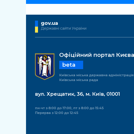
gov.ua
Державні сайти України
Офіційний портал Києв
beta
Київська міська державна адміністрація
Київська міська рада
вул. Хрещатик, 36, м. Київ, 01001
пн-чт з 8:00 до 17:00, пт з 8:00 до 15:45
Перерва з 12:00 до 12:45