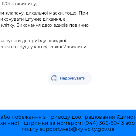
 120) за хвилину;
и-клапану, дихальної маски, тощо. При
виконувати штучне дихання, а
 клітку. Виконання двох вдихів повинно
а пункти до приїзду швидкої.
ня на грудну клітку, кожні 2 хвилини.
Надрукувати
 або побажання з приводу доопрацювання Єдиного 
ехнічної підтримки за номером: (044) 366-80-13 аб
пошту
support.web@kyivcity.gov.ua