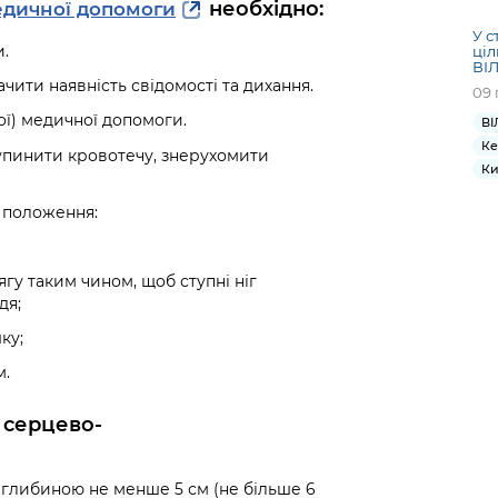
необхідно:
дичної допомоги
У с
и.
ціл
ВІЛ
ити наявність свідомості та дихання.
09 
ї) медичної допомоги.
ВІ
Ке
упинити кровотечу, знерухомити
Ки
 положення:
ягу таким чином, щоб ступні ніг
дя;
ку;
м.
 серцево-
у глибиною не менше 5 см (не більше 6