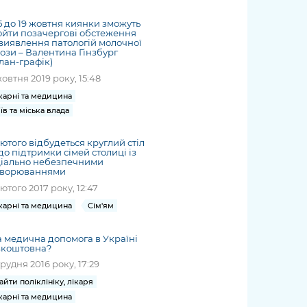
жет
Річні звіти
Києва
журналіст
міській військовій
coverage
Портал послуг
док
и та
ський
адміністрації
15 до 19 жовтня киянки зможуть
of
нтр
Гендерна політика
йти позачергові обстеження
Публічні
рження
и від
запит /
hospitals
виявлення патологій молочної
Міський застосунок Київ
дашборди
ь, дій чи
 /
«Ініціатива
ози – Валентина Гінзбург
Submitting
at work
Безбар'єрність
лан-графік)
Цифровий
яльності
ribe
«Партнерство
a media
under
жовтня 2019 року, 15:48
рядників
«Відкритий Уряд» –
request
martial law
Київська міська військова
Важливе під час
карні та медицина
мації
unce
місцевий рівень»
адміністрація
воєнного стану
їв та міська влада
s
Контакти
 про
Важливе під час
the
для медіа
лютого відбудеться круглий стіл
цювання
воєнного стану
/ Contacts
о підтримки сімей столиці із
ів на
ціально небезпечними
for mass
хворюваннями
чну
media
лютого 2017 року, 12:47
рмацію
карні та медицина
Сім'ям
 медична допомога в Україні
зкоштовна?
грудня 2016 року, 17:29
айти поліклініку, лікаря
карні та медицина