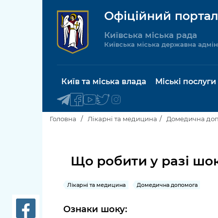
Офіційний портал
Київська міська рада
Київська міська державна адмін
Київ та міська влада
Міські послуги
Головна
Лікарні та медицина
Домедична до
Київський міський голова
Будинок 
послуги
Що робити у разі шо
Київська міська рада
Пільги, су
Лікарні та медицина
Домедична допомога
Про Київ
соціальн
Ознаки шоку:
Керівництво КМДА
Паспорт, 