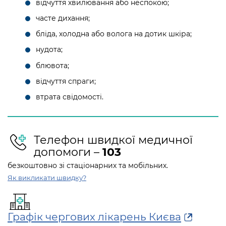
відчуття хвилювання або неспокою;
Підприємства, установи, організації
Уряд» – місцевий рівень»
Про відкриті дані
Портал Захисників та Захисниць
часте дихання;
Kyiv International Relations
Важливе під час воєнного стану
Портал даних Києва
бліда, холодна або волога на дотик шкіра;
Безбар'єрність
Річні звіти
нудота;
Публічні дашборди
Портал послуг
блювота;
Гендерна політика
Міський застосунок Київ Цифровий
відчуття спраги;
Безбар'єрність
втрата свідомості.
Важливе під час воєнного стану
Київська міська військова адміністрація
Телефон швидкої медичної
допомоги –
103
безкоштовно зі стаціонарних та мобільних.
Як викликати швидку?
Графік чергових лікарень Києва