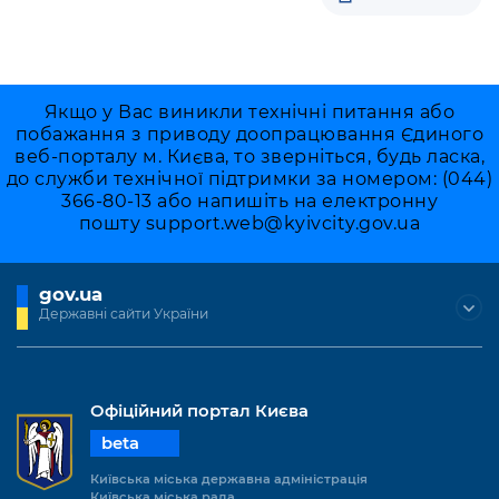
Якщо у Вас виникли технічні питання або
побажання з приводу доопрацювання Єдиного
веб-порталу м. Києва, то зверніться, будь ласка,
до служби технічної підтримки за номером: (044)
366-80-13 або напишіть на електронну
пошту
support.web@kyivcity.gov.ua
gov.ua
Державні сайти України
Офіційний портал Києва
beta
Київська міська державна адміністрація
Київська міська рада