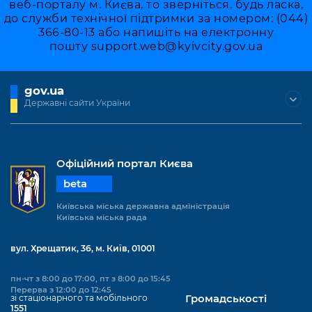
Підприємства, установи, організації
веб-порталу м. Києва, то зверніться, будь ласка,
Уряд» – місцевий рівень»
Про відкриті дані
до служби технічної підтримки за номером: (044)
Портал Захисників та Захисниць
366-80-13 або напишіть на електронну
Kyiv International Relations
Важливе під час воєнного стану
Портал даних Києва
пошту
support.web@kyivcity.gov.ua
Безбар'єрність
Річні звіти
Публічні дашборди
Портал послуг
gov.ua
Гендерна політика
Державні сайти України
Міський застосунок Київ Цифровий
Безбар'єрність
Важливе під час воєнного стану
Київська міська військова адміністрація
Офіційний портал Києва
beta
Київська міська державна адміністрація
Київська міська рада
вул. Хрещатик, 36, м. Київ, 01001
пн-чт з 8:00 до 17:00, пт з 8:00 до 15:45
Перерва з 12:00 до 12:45
зі стаціонарного та мобільного
Громадськості
1551