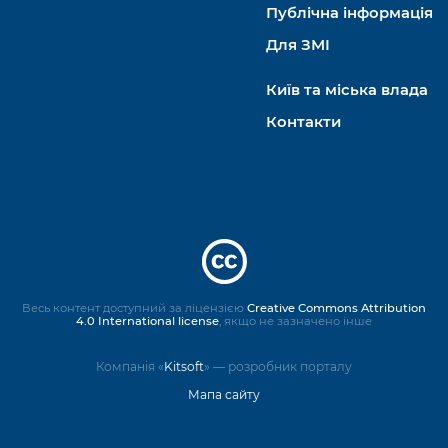
Публічна інформація
Для ЗМІ
Київ та міська влада
Контакти
Весь контент доступний за ліцензією
Creative Commons Attribution
4.0 International license
, якщо не зазначено інше
Компанія «
Kitsoft
» — розробник порталу
Мапа сайту