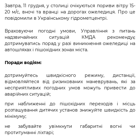
інформації
Рішення та розпорядження
Освіта та навчальні заклади
Громадська експертиза
Завтра, 11 грудня, у столиці очікуються пориви вітру 15-
Медіагалерея
20 м/с, вночі та вранці на дорогах ожеледиця. Про це
Інформація з обмеженим доступом
Портал Послуг
Проєкти розпоряджень, що
Дороги, транспорт та парковки
повідомили в Українському гідрометцентрі.
Громадський бюджет
Підписатися на новини та анонси від
перебувають на погодженні КМВА
Подати запит онлайн
КМДА / Subscribe to announcements
Навколишнє середовище міста
Враховуючи погодні умови, Управління з питань
Консультації з громадськістю
from the KCSA
Рішення Київради
надзвичайних ситуацій КМДА рекомендує
Проекти нормативно-правових та
дотримуватись порад у разі виникнення ожеледиці на
Містобудування та земельні ділянки
Громадська рада
інших актів
Порядок акредитації медіа /
автошляхах і пішохідних зонах міста.
Контактна інформація
Accreditation process
Культура, спорт, дозвілля
Петиції
Нормативна база
Поради водіям:
Графік роботи та прийому громадян
Подати журналістський запит /
Бізнес та ліцензування
Відкритий бюджет
Питання і відповіді про публічну
Submitting a media request
дотримуйтесь швидкісного режиму, дистанції,
Вакансії
інформацію
відмовляйтеся від ризикованих маневрувань, які за
Фінанси та бюджет
Контактний центр
Зйомки в лікарнях в умовах воєнного
несприятливих погодних умов можуть привести до
Статистика
Порядок оскарження рішень, дій чи
аварійних ситуацій;
стану / Rules for media coverage of
Безпека та правопорядок
Допомога учасникам АТО
бездіяльності розпорядників інформації
hospitals at work under martial law
Звернення громадян
при наближенні до пішохідних переходів і місць
Ритуальні послуги
розташування дитячих установ знижуйте швидкість до
Рада з питань внутрішньо переміщених
Звіти про опрацювання запитів на
Контакти для медіа / Contacts for mass
Регуляторна діяльність
мінімуму;
осіб при Київській міській військовій
публічну інформацію
media
Іноземцям / For foreigners
адміністрації
не забувайте увімкнути габаритні вогні чи
Промисловість і наука Києва
протитуманні ліхтарі;
Інформація для споживачів
Пам'ятки культурної спадщини
«Ініціатива «Партнерство «Відкритий