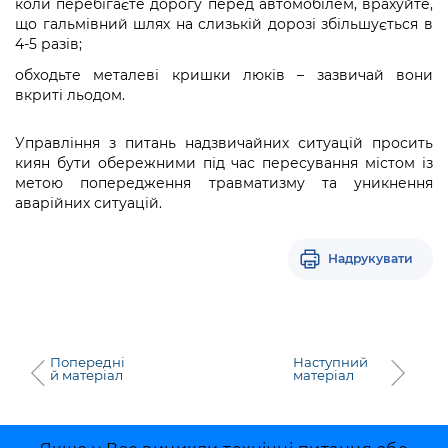
коли перебігаєте дорогу перед автомобілем, врахуйте,
що гальмівний шлях на слизькій дорозі збільшується в
4-5 разів;
обходьте металеві кришки люків – зазвичай вони
вкриті льодом.
Управління з питань надзвичайних ситуацій просить
киян бути обережними під час пересування містом із
метою попередження травматизму та уникнення
аварійних ситуацій.
Надрукувати
Попередні
Наступний
й матеріал
матеріал