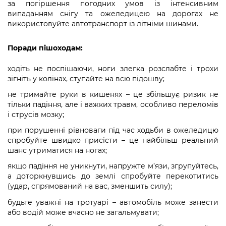
Підприємства, установи, організації
за погіршення погодних умов із інтенсивним
Уряд» – місцевий рівень»
Про відкриті дані
випаданням снігу та ожеледицею на дорогах не
Портал Захисників та Захисниць
використовуйте автотранспорт із літніми шинами.
Kyiv International Relations
Важливе під час воєнного стану
Портал даних Києва
Безбар'єрність
Річні звіти
Поради пішоходам:
Публічні дашборди
Портал послуг
Гендерна політика
ходіть не поспішаючи, ноги злегка розслабте і трохи
Міський застосунок Київ Цифровий
зігніть у колінах, ступайте на всю підошву;
Безбар'єрність
не тримайте руки в кишенях – це збільшує ризик не
Важливе під час воєнного стану
тільки падіння, але і важких травм, особливо переломів
Київська міська військова адміністрація
і струсів мозку;
при порушенні рівноваги під час ходьби в ожеледицю
спробуйте швидко присісти – це найбільш реальний
шанс утриматися на ногах;
якщо падіння не уникнути, напружте м’язи, згрупуйтесь,
а доторкнувшись до землі спробуйте перекотитись
(удар, спрямований на вас, зменшить силу);
будьте уважні на тротуарі – автомобіль може занести
або водій може вчасно не загальмувати;