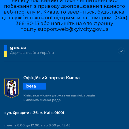
Якщо у Вас виникли технічні питання або
побажання з приводу доопрацювання Єдиного
веб-порталу м. Києва, то зверніться, будь ласка,
до служби технічної підтримки за номером: (044)
366-80-13 або напишіть на електронну
пошту
support.web@kyivcity.gov.ua
gov.ua
Державні сайти України
Офіційний портал Києва
beta
Київська міська державна адміністрація
Київська міська рада
вул. Хрещатик, 36, м. Київ, 01001
пн-чт з 8:00 до 17:00, пт з 8:00 до 15:45