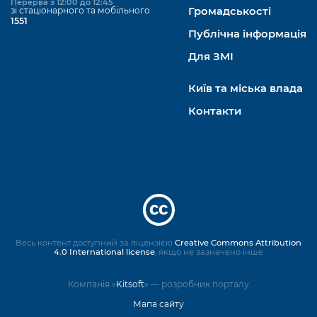
Перерва з 12:00 до 12:45
зі стаціонарного та мобільного
Громадськості
1551
Публічна інформація
Для ЗМІ
Київ та міська влада
Контакти
Весь контент доступний за ліцензією
Creative Commons Attribution
4.0 International license
, якщо не зазначено інше
Компанія «
Kitsoft
» — розробник порталу
Мапа сайту